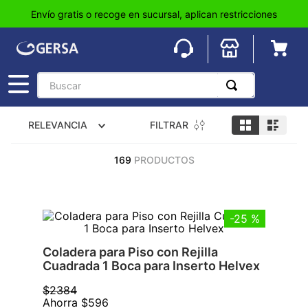
Envío gratis o recoge en sucursal, aplican restricciones
Buscar
TÉRMINOS MÁS BUSCADOS
FILTRAR
RELEVANCIA
1
.
pisos
2
.
loseta
169
PRODUCTOS
3
.
azulejo
4
.
piso
-
25 %
5
.
lavabo
Coladera para Piso con Rejilla
6
.
wc
Cuadrada 1 Boca para Inserto Helvex
7
.
wpc
$
2384
8
.
tinaco
Ahorra
$
596