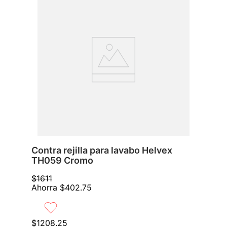
Contra rejilla para lavabo Helvex
TH059 Cromo
$
1611
Ahorra
$
402
.
75
$
1208
.
25