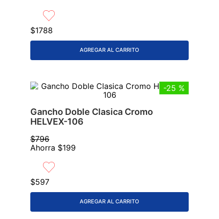
9
.
lavabos
10
.
azulejos
$
1788
AGREGAR AL CARRITO
-
25 %
Gancho Doble Clasica Cromo
HELVEX-106
$
796
Ahorra
$
199
$
597
AGREGAR AL CARRITO