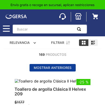
Envío gratis o recoge en sucursal, aplican restricciones
Buscar
TÉRMINOS MÁS BUSCADOS
FILTRAR
RELEVANCIA
1
.
pisos
2
.
loseta
169
PRODUCTOS
3
.
azulejo
MOSTRAR ANTERIORES
4
.
piso
5
.
lavabo
-
25 %
6
.
wc
Toallero de argolla Clásica II Helvex
209
7
.
wpc
$
1177
8
.
tinaco