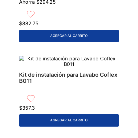
Ahorra
$
294
.
25
9
.
lavabos
10
.
azulejos
$
882
.
75
AGREGAR AL CARRITO
Kit de instalación para Lavabo Coflex
B011
$
357
.
3
AGREGAR AL CARRITO