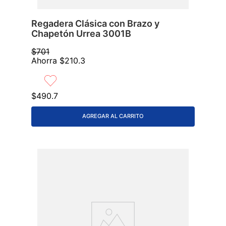
Regadera Clásica con Brazo y
Chapetón Urrea 3001B
$
701
Ahorra
$
210
.
3
$
490
.
7
AGREGAR AL CARRITO