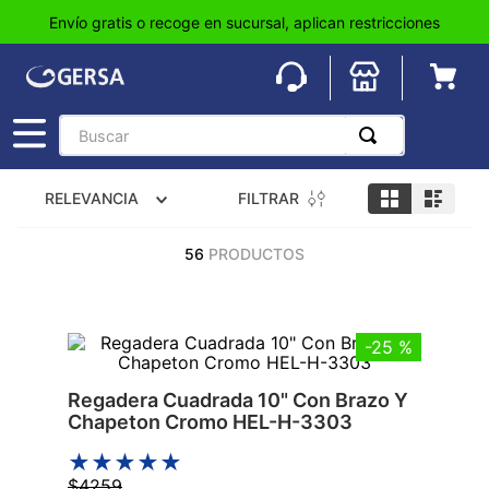
Envío gratis o recoge en sucursal, aplican restricciones
Buscar
TÉRMINOS MÁS BUSCADOS
FILTRAR
RELEVANCIA
1
.
pisos
2
.
loseta
56
PRODUCTOS
3
.
azulejo
4
.
piso
-
25 %
5
.
lavabo
Regadera Cuadrada 10" Con Brazo Y
6
.
wc
Chapeton Cromo HEL-H-3303
7
.
wpc
★
★
★
★
★
8
.
tinaco
$
4259