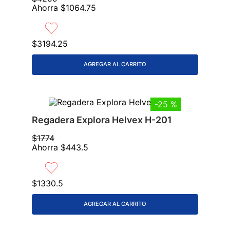
Ahorra
$
1064
.
75
9
.
lavabos
10
.
azulejos
$
3194
.
25
AGREGAR AL CARRITO
-
25 %
Regadera Explora Helvex H-201
$
1774
Ahorra
$
443
.
5
$
1330
.
5
AGREGAR AL CARRITO