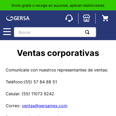
Envío gratis o recoge en sucursal, aplican restricciones
Buscar
TÉRMINOS MÁS BUSCADOS
1
.
pisos
Ventas corporativas
2
.
loseta
3
.
azulejo
Comunícate con nuestros representantes de ventas:
4
.
piso
Teléfono:(55) 57 84 88 51
5
.
lavabo
Celular: (55) 11073 9242
6
.
wc
7
.
wpc
Correo:
ventas@gersamex.com
8
.
tinaco