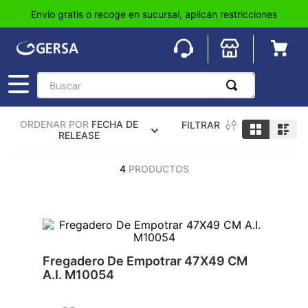
Envío gratis o recoge en sucursal, aplican restricciones
Buscar
TÉRMINOS MÁS BUSCADOS
ORDENAR POR
FECHA DE
FILTRAR
1
.
pisos
RELEASE
2
.
loseta
4
PRODUCTOS
3
.
azulejo
4
.
piso
5
.
lavabo
6
.
wc
Fregadero De Empotrar 47X49 CM
A.I. M10054
7
.
wpc
8
.
tinaco