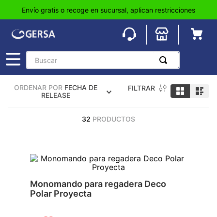
Envío gratis o recoge en sucursal, aplican restricciones
Buscar
TÉRMINOS MÁS BUSCADOS
ORDENAR POR
FECHA DE
FILTRAR
1
.
pisos
RELEASE
2
.
loseta
32
PRODUCTOS
3
.
azulejo
4
.
piso
5
.
lavabo
6
.
wc
Monomando para regadera Deco
Polar Proyecta
7
.
wpc
8
.
tinaco