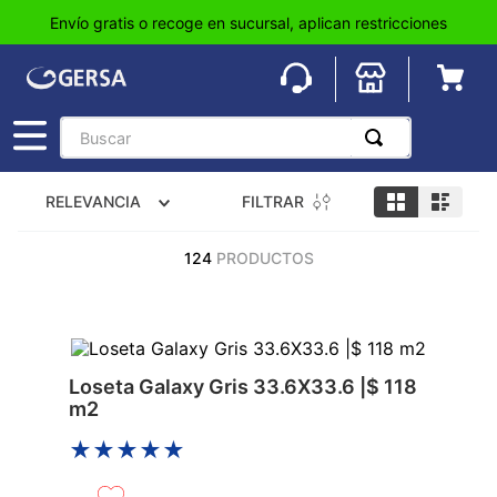
Envío gratis o recoge en sucursal, aplican restricciones
Buscar
TÉRMINOS MÁS BUSCADOS
FILTRAR
RELEVANCIA
1
.
pisos
2
.
loseta
124
PRODUCTOS
3
.
azulejo
4
.
piso
5
.
lavabo
Loseta Galaxy Gris 33.6X33.6 |$ 118
m2
6
.
wc
★
★
★
★
★
7
.
wpc
8
.
tinaco