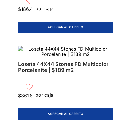
9
.
lavabos
por caja
$
186
.
4
10
.
azulejos
AGREGAR AL CARRITO
Loseta 44X44 Stones FD Multicolor
Porcelanite | $189 m2
por caja
$
361
.
8
AGREGAR AL CARRITO