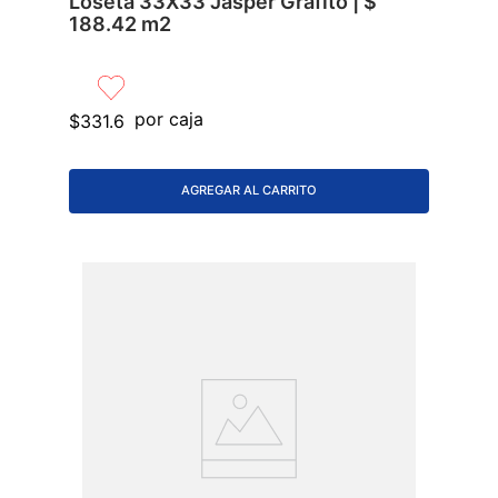
Loseta 33X33 Jasper Grafito | $
188.42 m2
por caja
$
331
.
6
AGREGAR AL CARRITO