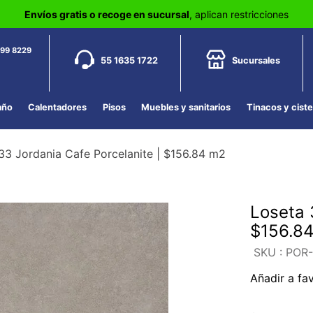
Envíos gratis o recoge en sucursal
, aplican restricciones
799 8229
55 1635 1722
Sucursales
año
Calentadores
Pisos
Muebles y sanitarios
Tinacos y cist
3 Jordania Cafe Porcelanite | $156.84 m2
Loseta 
$156.8
:
POR
Añadir a fa