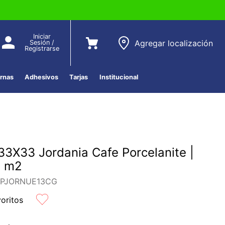
Iniciar
Agregar localización
Sesión /
Registrarse
ernas
Adhesivos
Tarjas
Institucional
33X33 Jordania Cafe Porcelanite |
4 m2
-PJORNUE13CG
voritos