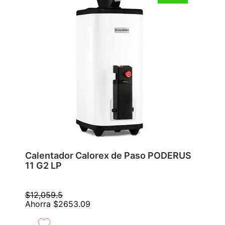
Calentador Calorex de Paso PODERUS
11 G2 LP
$
12
,
059
.
5
Ahorra
$
2653
.
09