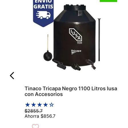
Tinaco Tricapa Negro 1100 Litros Iusa
con Accesorios
★
★
★
★
☆
$
2855
.
7
Ahorra
$
856
.
7