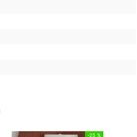
n
-
25 %