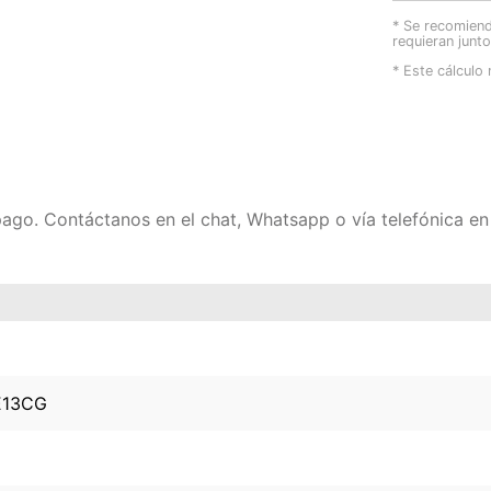
* Se recomiend
requieran junt
* Este cálculo 
 pago. Contáctanos en el chat, Whatsapp o vía telefónica 
E13CG