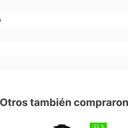
G
Otros también compraro
-
22 %