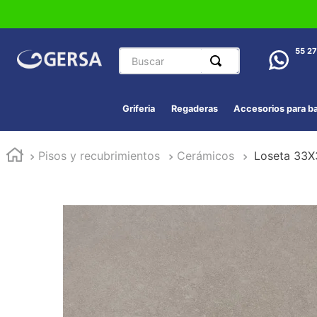
Buscar
55 2
Griferia
Regaderas
Accesorios para b
Pisos y recubrimientos
Cerámicos
Loseta 33X3