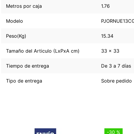
Metros por caja
1.76
Modelo
PJORNUE13C
Peso(Kg)
15.34
Tamaño del Articulo (LxPxA cm)
33 x 33
Tiempo de entrega
De 3 a 7 días
Tipo de entrega
Sobre pedido
-
30 %