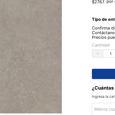
por 
$
276
.
1
Tipo de ent
Confirma di
Contáctanos
Precios pue
Cantidad
－
¿Cuántas 
Ingresa la ca