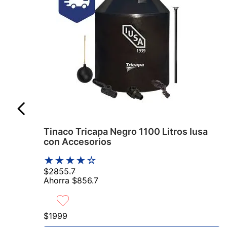
Tinaco Tricapa Negro 1100 Litros Iusa
con Accesorios
★
★
★
★
☆
$
2855
.
7
Ahorra
$
856
.
7
$
1999