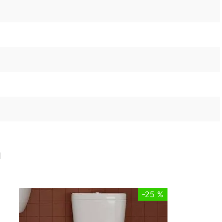
n
-
25 %