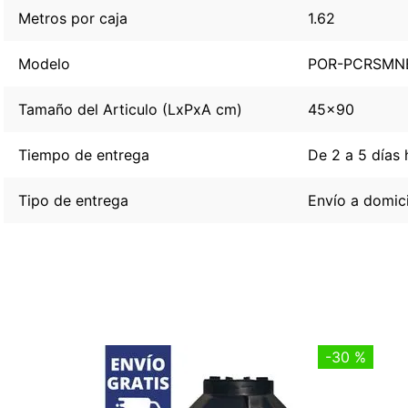
Metros por caja
1.62
Modelo
POR-PCRSMN
Tamaño del Articulo (LxPxA cm)
45x90
Tiempo de entrega
De 2 a 5 días 
Tipo de entrega
Envío a domici
-
30 %