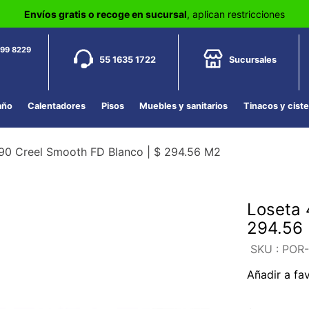
Envíos gratis o recoge en sucursal
, aplican restricciones
799 8229
55 1635 1722
Sucursales
año
Calentadores
Pisos
Muebles y sanitarios
Tinacos y cist
90 Creel Smooth FD Blanco | $ 294.56 M2
Loseta 
294.56
:
POR
Añadir a fa