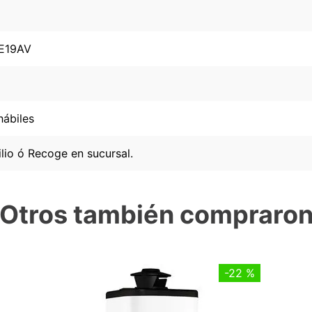
E19AV
hábiles
lio ó Recoge en sucursal.
Otros también compraro
-
22 %