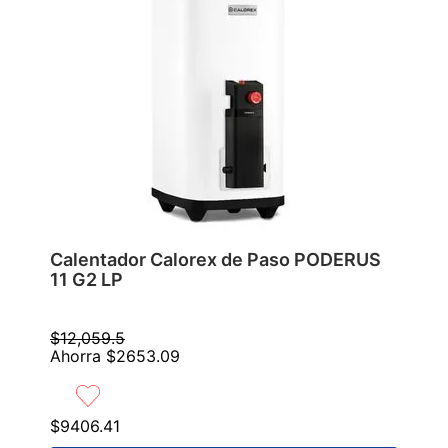
Calentador Calorex de Paso PODERUS
11 G2 LP
$
12
,
059
.
5
Ahorra
$
2653
.
09
$
9406
.
41