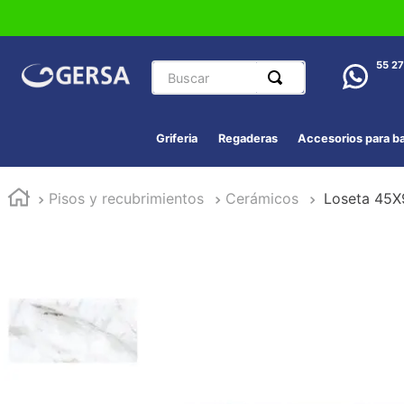
Buscar
55 2
Griferia
Regaderas
Accesorios para b
Pisos y recubrimientos
Cerámicos
Loseta 45X