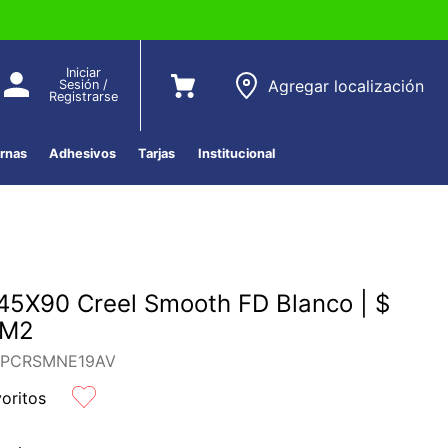
Iniciar
Agregar localización
Sesión /
Registrarse
ernas
Adhesivos
Tarjas
Institucional
45X90 Creel Smooth FD Blanco | $
 M2
-PCRSMNE19AV
voritos