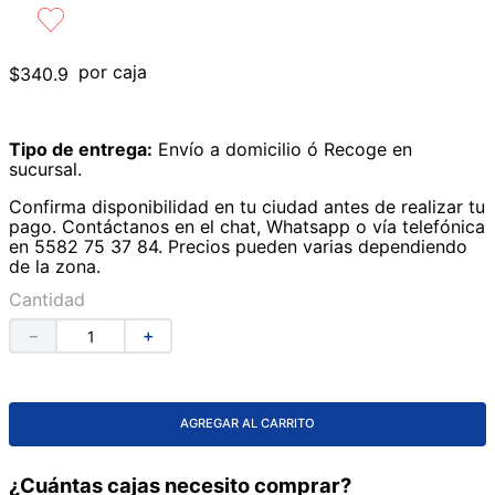
9
.
lavabos
10
.
azulejos
por caja
$
340
.
9
Tipo de entrega:
Envío a domicilio ó Recoge en
sucursal.
Confirma disponibilidad en tu ciudad antes de realizar tu
pago. Contáctanos en el chat, Whatsapp o vía telefónica
en 5582 75 37 84. Precios pueden varias dependiendo
de la zona.
Cantidad
－
＋
AGREGAR AL CARRITO
¿Cuántas cajas necesito comprar?