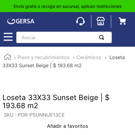
Envío gratis o recoge en sucursal, aplican restricciones
Buscar
TÉRMINOS MÁS BUSCADOS
Pisos y recubrimientos
Cerámicos
Loseta
1
.
pisos
33X33 Sunset Beige | $ 193.68 m2
2
.
loseta
3
.
azulejo
4
.
piso
Loseta 33X33 Sunset Beige | $
5
.
lavabo
193.68 m2
6
.
wc
:
POR-PSUNNUE13CE
7
.
wpc
Añadir a favoritos
8
.
tinaco