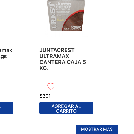
ramax
JUNTACREST
kgs
ULTRAMAX
CANTERA CAJA 5
KG.
$
301
L
AGREGAR AL
CARRITO
MOSTRAR MÁS