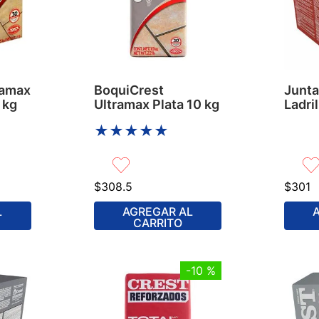
ramax
BoquiCrest
Junta
 kg
Ultramax Plata 10 kg
Ladril
★
★
★
★
★
$
308
.
5
$
301
L
AGREGAR AL
CARRITO
-
10 %