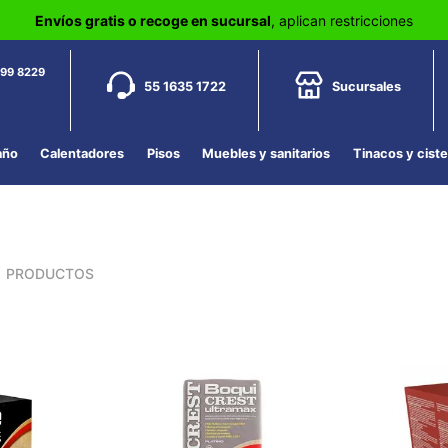
Envíos gratis o recoge en sucursal
, aplican restricciones
799 8229
55 1635 1722
Sucursales
año
Calentadores
Pisos
Muebles y sanitarios
Tinacos y cist
1
PRODUCTOS