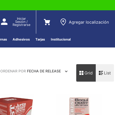
Iniciar
Agregar localización
Sesión /
Registrarse
ernas
Adhesivos
Tarjas
Institucional
ORDENAR POR
FECHA DE RELEASE
Grid
List