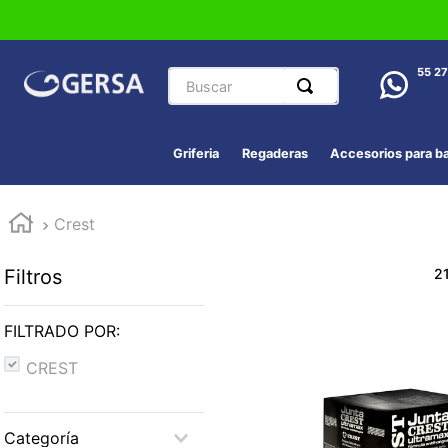
Buscar
55 2
Griferia
Regaderas
Accesorios para b
Crest
Filtros
2
FILTRADO POR:
CREST
Categoría