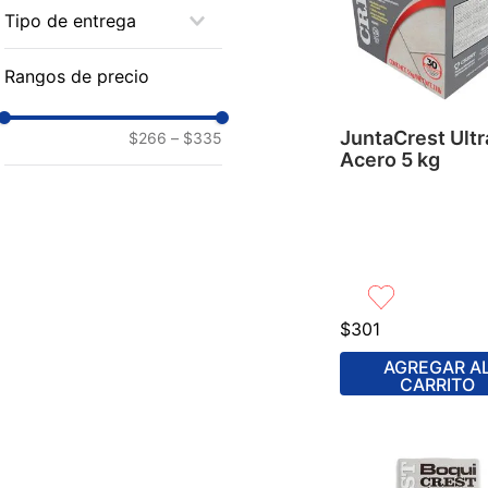
De 3 a 7 días
Tipo de entrega
CREST-702
Envío a domicilio ó
Rangos de precio
CREST-624
Recoge en sucursal
CREST-614
JuntaCrest Ult
$266
–
$335
Acero 5 kg
CREST-609
CREST-604
$
301
AGREGAR A
CARRITO