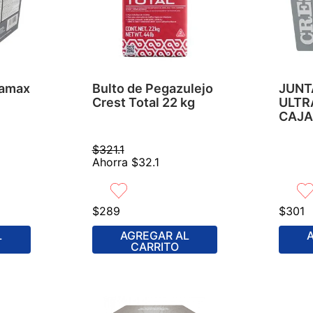
ramax
Bulto de Pegazulejo
JUNT
Crest Total 22 kg
ULTR
CAJA 
$
321
.
1
Ahorra
$
32
.
1
$
289
$
301
L
AGREGAR AL
CARRITO