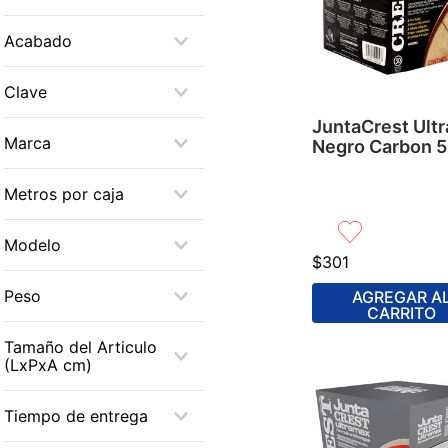
Juntas
Acabado
Boquillas
Blanco
Clave
Adhesivos
Marfil
JuntaCrest Ult
CREST-624
Marca
Negro Carbon 5
Negro
CREST-614
CREST
Metros por caja
Gris
CREST-609
NA
Chocolate
Modelo
CREST-604
$
301
Arena
CREST-716
CREST-602
Peso
AGREGAR A
CARRITO
CREST-711
5
Tamaño del Articulo
CREST-709
(LxPxA cm)
CREST-708
16X17X18
Tiempo de entrega
CREST-705
17x17x17