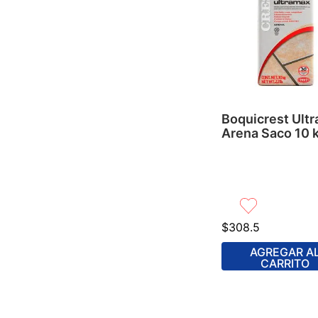
Boquicrest Ult
Arena Saco 10 
$
308
.
5
AGREGAR A
CARRITO