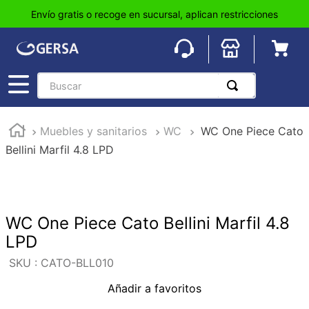
Envío gratis o recoge en sucursal, aplican restricciones
Buscar
TÉRMINOS MÁS BUSCADOS
Muebles y sanitarios
WC
WC One Piece Cato
1
.
pisos
Bellini Marfil 4.8 LPD
2
.
loseta
3
.
azulejo
4
.
piso
WC One Piece Cato Bellini Marfil 4.8
5
.
lavabo
LPD
6
.
wc
:
CATO-BLL010
7
.
wpc
Añadir a favoritos
8
.
tinaco