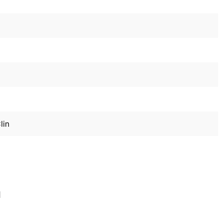
lin
n