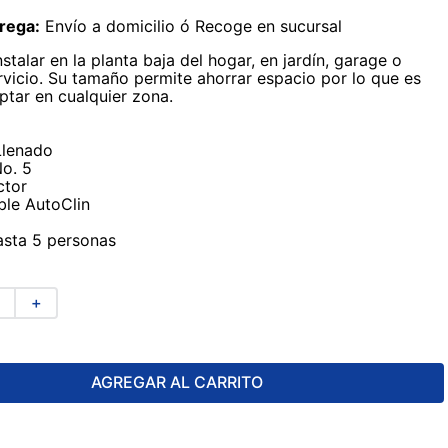
rega:
Envío a domicilio ó Recoge en sucursal
nstalar en la planta baja del hogar, en jardín, garage o
rvicio. Su tamaño permite ahorrar espacio por lo que es
ptar en cualquier zona.
Llenado
No. 5
ctor
able AutoClin
asta 5 personas
＋
AGREGAR AL CARRITO