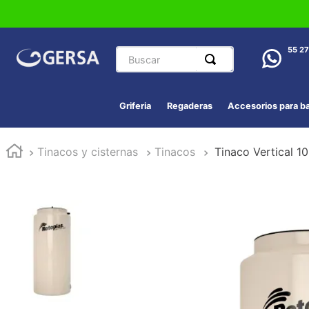
Buscar
55 2
Griferia
Regaderas
Accesorios para b
Tinacos y cisternas
Tinacos
Tinaco Vertical 1