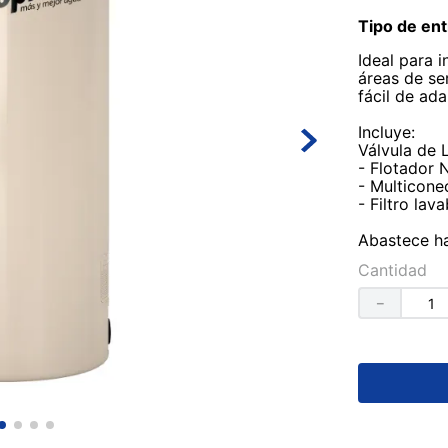
Tipo de ent
Ideal para i
áreas de se
fácil de ada
Incluye:
Válvula de 
- Flotador 
- Multicone
- Filtro lav
Abastece h
Cantidad
－