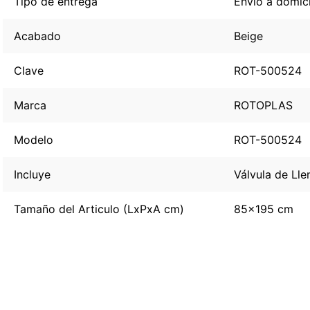
Tipo de entrega
Envío a domici
Acabado
Beige
Clave
ROT-500524
Marca
ROTOPLAS
Modelo
ROT-500524
Incluye
Válvula de Lle
Tamaño del Articulo (LxPxA cm)
85x195 cm