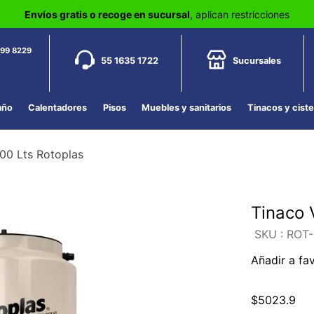
Envíos gratis o recoge en sucursal
, aplican restricciones
799 8229
55 1635 1722
Sucursales
año
Calentadores
Pisos
Muebles y sanitarios
Tinacos y cist
000 Lts Rotoplas
Tinaco 
:
ROT-
Añadir a fa
$
5023
.
9