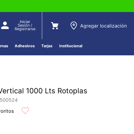
Iniciar
Agregar localización
Sesión /
Registrarse
ernas
Adhesivos
Tarjas
Institucional
Vertical 1000 Lts Rotoplas
500524
voritos