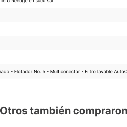
lio ó Recoge en sucursal
nado - Flotador No. 5 - Multiconector - Filtro lavable AutoC
Otros también compraro