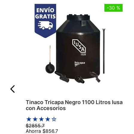
-
30 %
Tinaco Tricapa Negro 1100 Litros Iusa
con Accesorios
★
★
★
★
☆
$
2855
.
7
Ahorra
$
856
.
7