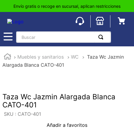
Envío gratis o recoge en sucursal, aplican restricciones
Buscar
TÉRMINOS MÁS BUSCADOS
Muebles y sanitarios
WC
Taza Wc Jazmin
1
.
pisos
Alargada Blanca CATO-401
2
.
loseta
3
.
azulejo
4
.
piso
Taza Wc Jazmin Alargada Blanca
5
.
lavabo
CATO-401
6
.
wc
:
CATO-401
7
.
wpc
Añadir a favoritos
8
.
tinaco