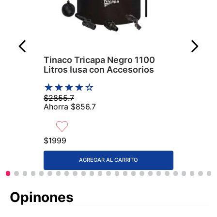
Tinaco Tricapa Negro 1100
Litros Iusa con Accesorios
★
★
★
★
☆
$
2855
.
7
Ahorra
$
856
.
7
$
1999
AGREGAR AL CARRITO
Comentarios