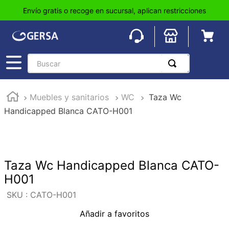
Envío gratis o recoge en sucursal, aplican restricciones
Buscar
TÉRMINOS MÁS BUSCADOS
Muebles y sanitarios
WC
Taza Wc
1
.
pisos
Handicapped Blanca CATO-H001
2
.
loseta
3
.
azulejo
4
.
piso
Taza Wc Handicapped Blanca CATO-
5
.
lavabo
H001
6
.
wc
:
CATO-H001
7
.
wpc
Añadir a favoritos
8
.
tinaco