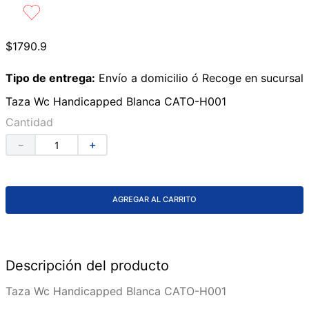
9
.
azulejos
10
.
lavabos
$
1790
.
9
Tipo de entrega:
Envío a domicilio ó Recoge en sucursal
Taza Wc Handicapped Blanca CATO-H001
Cantidad
－
＋
AGREGAR AL CARRITO
Descripción del producto
Taza Wc Handicapped Blanca CATO-H001