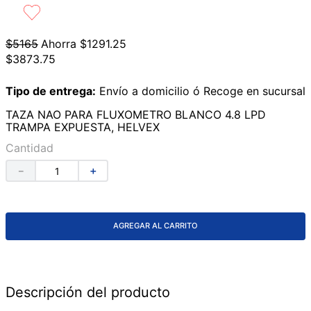
9
.
lavabos
10
.
azulejos
$
5165
Ahorra
$
1291
.
25
$
3873
.
75
Tipo de entrega:
Envío a domicilio ó Recoge en sucursal
TAZA NAO PARA FLUXOMETRO BLANCO 4.8 LPD
TRAMPA EXPUESTA, HELVEX
Cantidad
－
＋
AGREGAR AL CARRITO
Descripción del producto