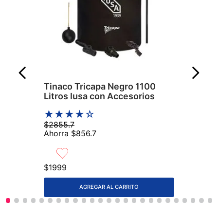
Tinaco Tricapa Negro 1100
Litros Iusa con Accesorios
★
★
★
★
☆
$
2855
.
7
Ahorra
$
856
.
7
$
1999
AGREGAR AL CARRITO