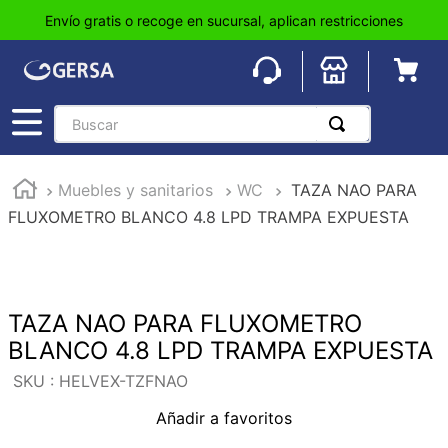
Envío gratis o recoge en sucursal, aplican restricciones
Buscar
TÉRMINOS MÁS BUSCADOS
Muebles y sanitarios
WC
TAZA NAO PARA
1
.
pisos
FLUXOMETRO BLANCO 4.8 LPD TRAMPA EXPUESTA
2
.
loseta
3
.
azulejo
4
.
piso
TAZA NAO PARA FLUXOMETRO
5
.
lavabo
BLANCO 4.8 LPD TRAMPA EXPUESTA
6
.
wc
:
HELVEX-TZFNAO
7
.
wpc
Añadir a favoritos
8
.
tinaco