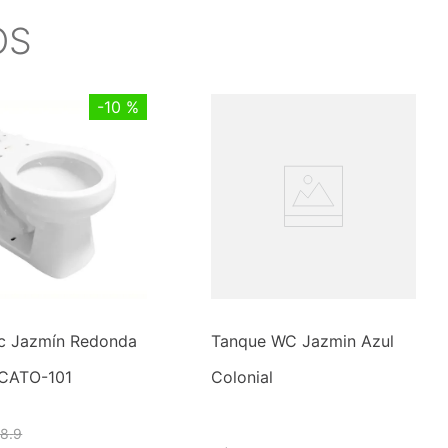
OS
-
10 %
c Jazmín Redonda
Tanque WC Jazmin Azul
 CATO-101
Colonial
98
.
9