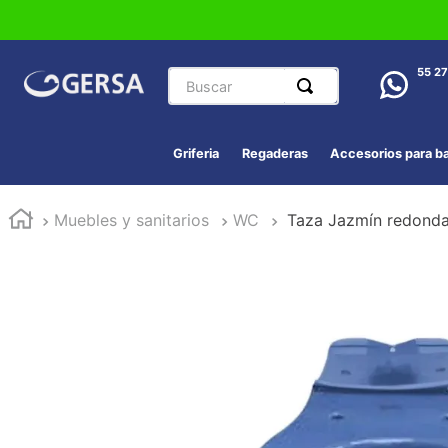
Buscar
55 2
Griferia
Regaderas
Accesorios para b
Muebles y sanitarios
WC
Taza Jazmín redonda 