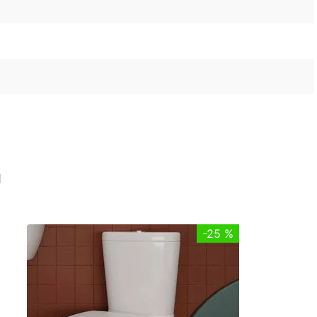
n
-
25 %