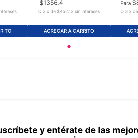
$
1356
.
4
$
Para
intereses
O
3
x
de
$452.13
sin intereses
O
3
x
d
RITO
AGREGAR A CARRITO
AGR
uscríbete y entérate de las mejor