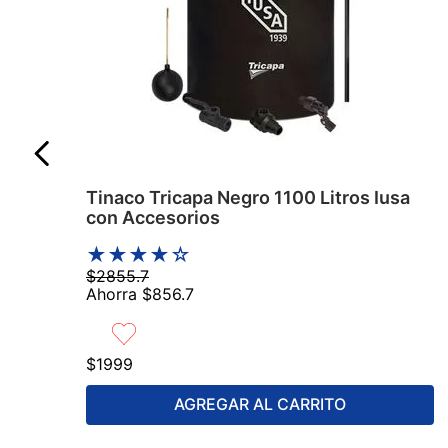
Tinaco Tricapa Negro 1100 Litros Iusa
con Accesorios
★
★
★
★
☆
$
2855
.
7
Ahorra
$
856
.
7
$
1999
AGREGAR AL CARRITO