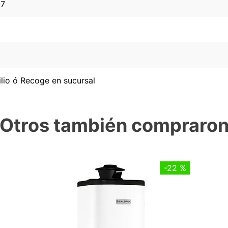
.7
lio ó Recoge en sucursal
Otros también compraro
-
22 %