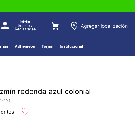
Iniciar
Agregar localización
Sesión /
Registrarse
ernas
Adhesivos
Tarjas
Institucional
zmín redonda azul colonial
-130
voritos