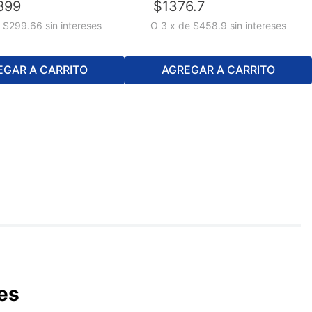
899
$
1376
.
7
e
$299.66
sin intereses
O
3
x
de
$458.9
sin intereses
EGAR A CARRITO
AGREGAR A CARRITO
es