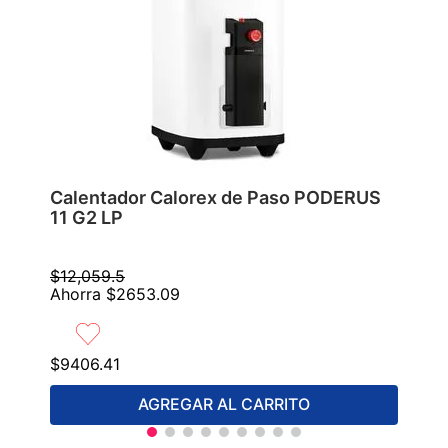
Calentador Calorex de Paso PODERUS
11 G2 LP
$
12
,
059
.
5
Ahorra
$
2653
.
09
$
9406
.
41
AGREGAR AL CARRITO