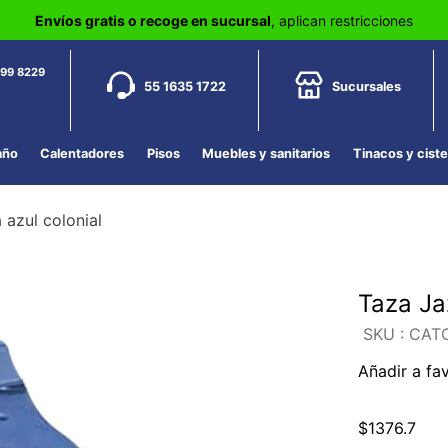
Envíos gratis o recoge en sucursal
, aplican restricciones
799 8229
55 1635 1722
Sucursales
año
Calentadores
Pisos
Muebles y sanitarios
Tinacos y cist
azul colonial
Taza Ja
:
CATO
Añadir a fa
$
1376
.
7