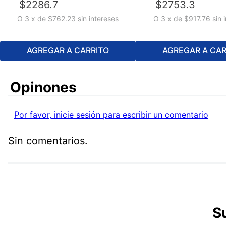
$
2286
.
7
$
2753
.
3
O
3
x
de
$762.23
sin intereses
O
3
x
de
$917.76
sin 
AGREGAR A CARRITO
AGREGAR A CAR
Comentarios
Por favor, inicie sesión para escribir un comentario
Sin comentarios.
S