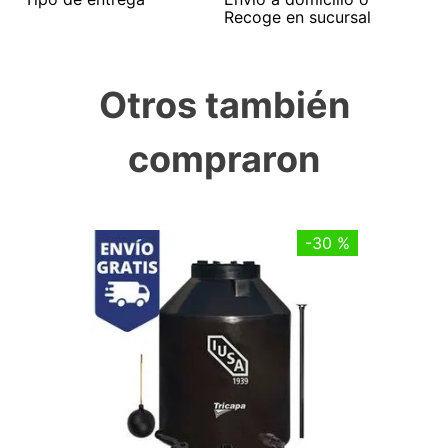
Recoge en sucursal
Otros también
compraron
-
30 %