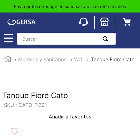
Envío gratis o recoge en sucursal, aplican restricciones
Buscar
TÉRMINOS MÁS BUSCADOS
Muebles y sanitarios
WC
Tanque Fiore Cato
1
.
pisos
2
.
loseta
3
.
azulejo
4
.
piso
Tanque Fiore Cato
5
.
lavabo
:
CATO-FI201
6
.
wc
Añadir a favoritos
7
.
wpc
8
.
tinaco