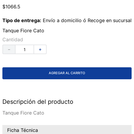
$
1066
.
5
9
.
azulejos
10
.
lavabos
Tipo de entrega:
Envío a domicilio ó Recoge en sucursal
Tanque Fiore Cato
Cantidad
－
＋
AGREGAR AL CARRITO
Descripción del producto
Tanque Fiore Cato
Ficha Técnica