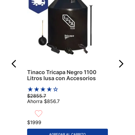
Tinaco Tricapa Negro 1100
Litros Iusa con Accesorios
★
★
★
★
☆
$
2855
.
7
Ahorra
$
856
.
7
$
1999
AGREGAR AL CARRITO