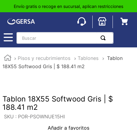
Envío gratis o recoge en sucursal, aplican restricciones
Buscar
TÉRMINOS MÁS BUSCADOS
Pisos y recubrimientos
Tablones
Tablon
1
.
pisos
18X55 Softwood Gris | $ 188.41 m2
2
.
loseta
3
.
azulejo
4
.
piso
Tablon 18X55 Softwood Gris | $
5
.
lavabo
188.41 m2
6
.
wc
:
POR-PSOWNUE15HI
7
.
wpc
Añadir a favoritos
8
.
tinaco