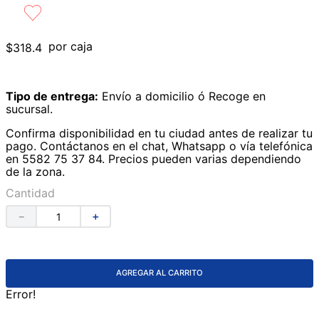
9
.
lavabos
10
.
azulejos
por caja
$
318
.
4
Tipo de entrega:
Envío a domicilio ó Recoge en
sucursal.
Confirma disponibilidad en tu ciudad antes de realizar tu
pago. Contáctanos en el chat, Whatsapp o vía telefónica
en 5582 75 37 84. Precios pueden varias dependiendo
de la zona.
Cantidad
－
＋
AGREGAR AL CARRITO
Error!