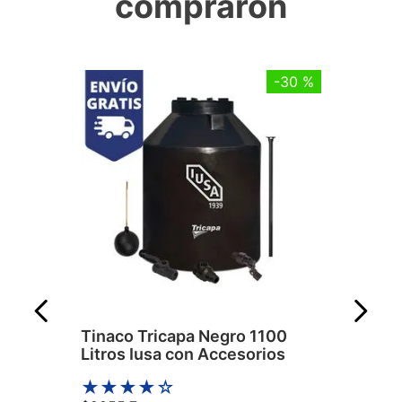
compraron
-
30 %
Tinaco Tricapa Negro 1100
Litros Iusa con Accesorios
★
★
★
★
☆