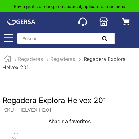
Envío gratis o recoge en sucursal, aplican restricciones
Buscar
TÉRMINOS MÁS BUSCADOS
Regaderas
Regaderas
Regadera Explora
1
.
pisos
Helvex 201
2
.
loseta
3
.
azulejo
4
.
piso
Regadera Explora Helvex 201
5
.
lavabo
:
HELVEX-H201
6
.
wc
Añadir a favoritos
7
.
wpc
8
.
tinaco