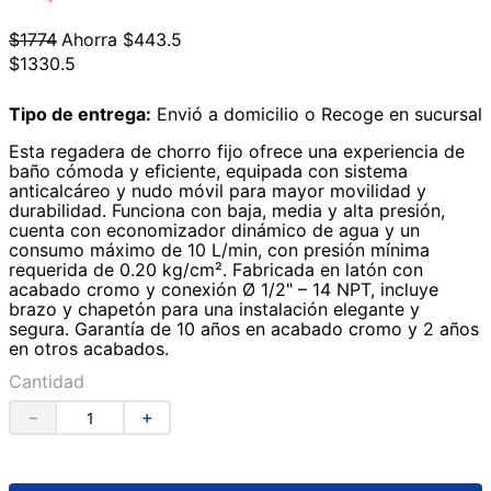
9
.
lavabos
$
1774
Ahorra
$
443
.
5
$
1330
.
5
10
.
azulejos
Tipo de entrega:
Envió a domicilio o Recoge en sucursal
Esta regadera de chorro fijo ofrece una experiencia de
baño cómoda y eficiente, equipada con sistema
anticalcáreo y nudo móvil para mayor movilidad y
durabilidad. Funciona con baja, media y alta presión,
cuenta con economizador dinámico de agua y un
consumo máximo de 10 L/min, con presión mínima
requerida de 0.20 kg/cm². Fabricada en latón con
acabado cromo y conexión Ø 1/2" – 14 NPT, incluye
brazo y chapetón para una instalación elegante y
segura. Garantía de 10 años en acabado cromo y 2 años
en otros acabados.
Cantidad
－
＋