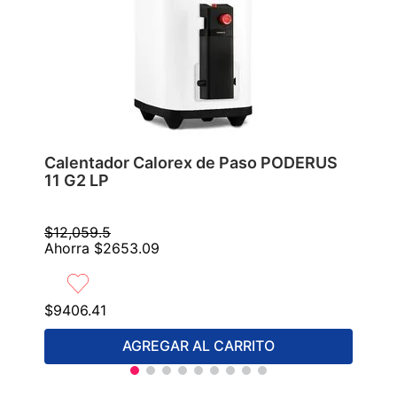
Calentador Calorex de Paso PODERUS
11 G2 LP
$
12
,
059
.
5
Ahorra
$
2653
.
09
$
9406
.
41
AGREGAR AL CARRITO