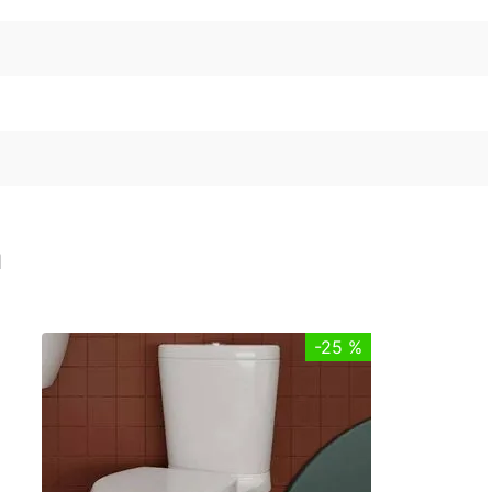
n
-
25 %