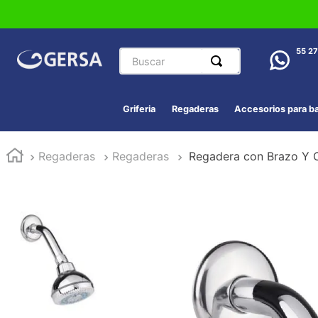
Buscar
55 2
Griferia
Regaderas
Accesorios para b
Regaderas
Regaderas
Regadera con Brazo Y 