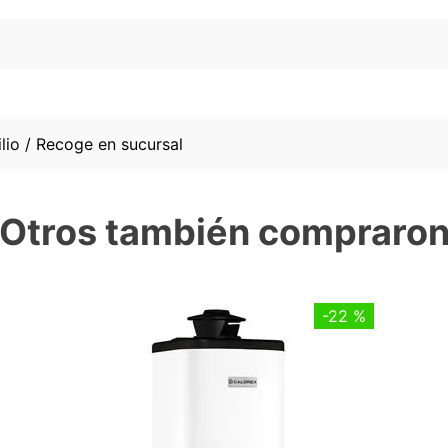
lio / Recoge en sucursal
Otros también compraro
-
22 %