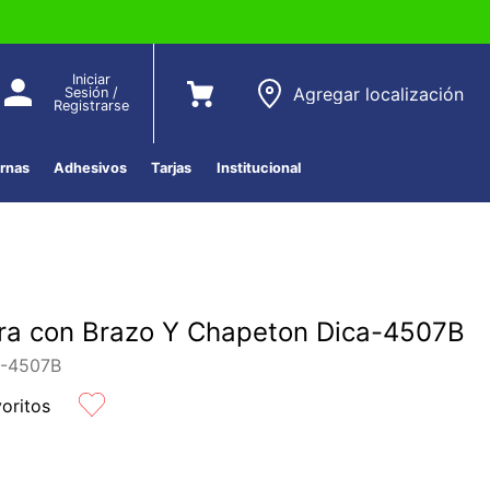
Iniciar
Agregar localización
Sesión /
Registrarse
ernas
Adhesivos
Tarjas
Institucional
a con Brazo Y Chapeton Dica-4507B
-4507B
voritos