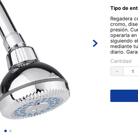
Tipo de ent
Regadera c
cromo, dise
presión. Cu
operarla en
siguiendo e
mediante tue
diario. Gar
Cantidad
－