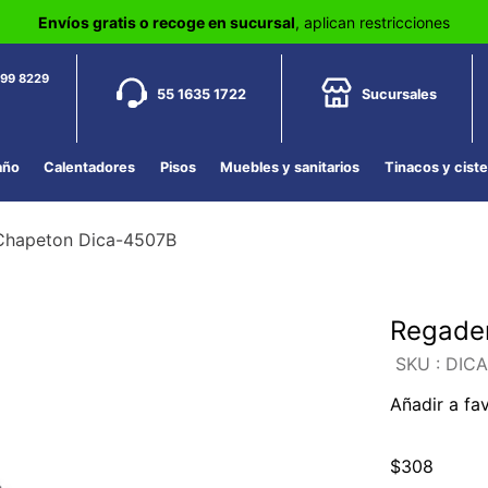
Envíos gratis o recoge en sucursal
, aplican restricciones
799 8229
55 1635 1722
Sucursales
año
Calentadores
Pisos
Muebles y sanitarios
Tinacos y cist
Chapeton Dica-4507B
Regader
:
DICA
Añadir a fa
$
308