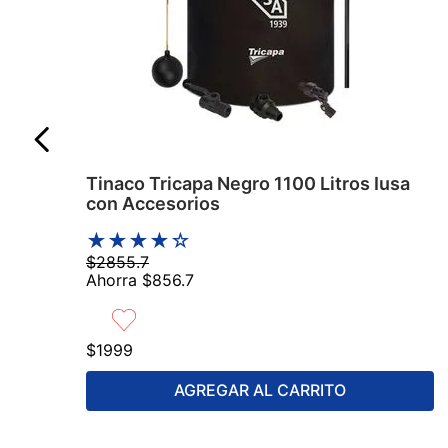
Tinaco Tricapa Negro 1100 Litros Iusa
con Accesorios
★
★
★
★
☆
$
2855
.
7
Ahorra
$
856
.
7
$
1999
AGREGAR AL CARRITO