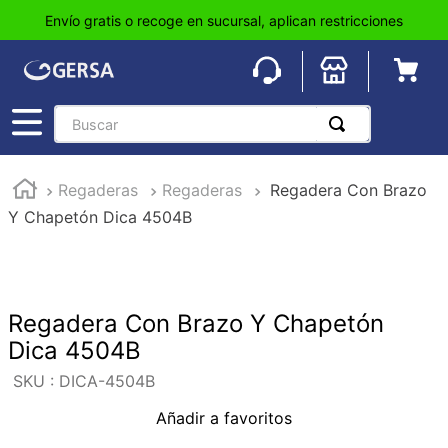
Envío gratis o recoge en sucursal, aplican restricciones
Buscar
TÉRMINOS MÁS BUSCADOS
Regaderas
Regaderas
Regadera Con Brazo
1
.
pisos
Y Chapetón Dica 4504B
2
.
loseta
3
.
azulejo
4
.
piso
Regadera Con Brazo Y Chapetón
5
.
lavabo
Dica 4504B
6
.
wc
:
DICA-4504B
7
.
wpc
Añadir a favoritos
8
.
tinaco