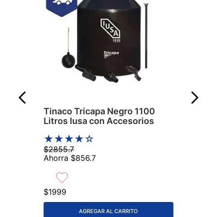
Tinaco Tricapa Negro 1100
Litros Iusa con Accesorios
★
★
★
★
☆
$
2855
.
7
Ahorra
$
856
.
7
$
1999
AGREGAR AL CARRITO