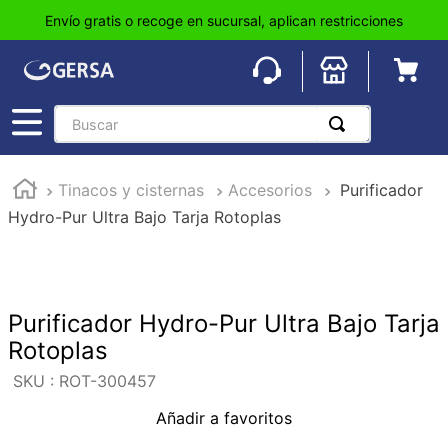
Envío gratis o recoge en sucursal, aplican restricciones
Buscar
TÉRMINOS MÁS BUSCADOS
Tinacos y cisternas
Accesorios
Purificador
1
.
pisos
Hydro-Pur Ultra Bajo Tarja Rotoplas
2
.
loseta
3
.
azulejo
4
.
piso
Purificador Hydro-Pur Ultra Bajo Tarja
5
.
lavabo
Rotoplas
6
.
wc
:
ROT-300457
7
.
wpc
Añadir a favoritos
8
.
tinaco