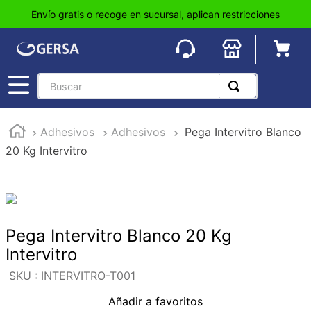
Envío gratis o recoge en sucursal, aplican restricciones
Buscar
TÉRMINOS MÁS BUSCADOS
Adhesivos
Adhesivos
Pega Intervitro Blanco
1
.
pisos
20 Kg Intervitro
2
.
loseta
3
.
azulejo
4
.
piso
5
.
lavabo
Pega Intervitro Blanco 20 Kg
Intervitro
6
.
wc
:
INTERVITRO-T001
7
.
wpc
Añadir a favoritos
8
.
tinaco