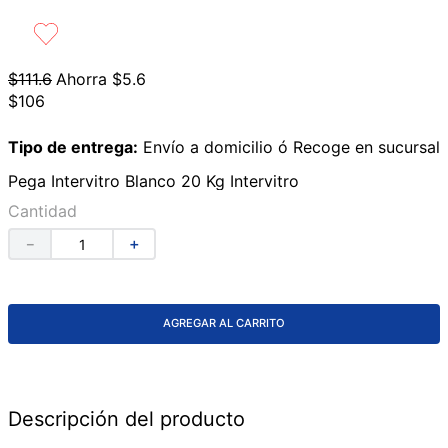
9
.
lavabos
10
.
azulejos
$
111
.
6
Ahorra
$
5
.
6
$
106
Tipo de entrega:
Envío a domicilio ó Recoge en sucursal
Pega Intervitro Blanco 20 Kg Intervitro
Cantidad
－
＋
AGREGAR AL CARRITO
Descripción del producto