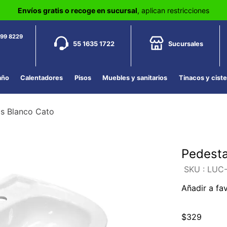
Envíos gratis o recoge en sucursal
, aplican restricciones
799 8229
55 1635 1722
Sucursales
año
Calentadores
Pisos
Muebles y sanitarios
Tinacos y cist
as Blanco Cato
Pedesta
:
LUC-
Añadir a fa
$
329