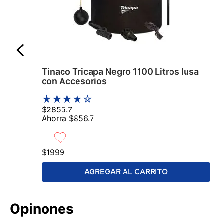
Tinaco Tricapa Negro 1100 Litros Iusa
con Accesorios
★
★
★
★
☆
$
2855
.
7
Ahorra
$
856
.
7
$
1999
AGREGAR AL CARRITO
Comentarios