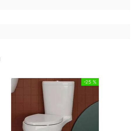
n
-
25 %