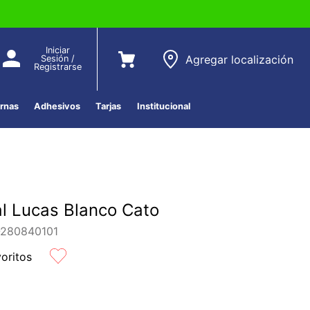
Iniciar
Agregar localización
Sesión /
Registrarse
ernas
Adhesivos
Tarjas
Institucional
l Lucas Blanco Cato
280840101
voritos