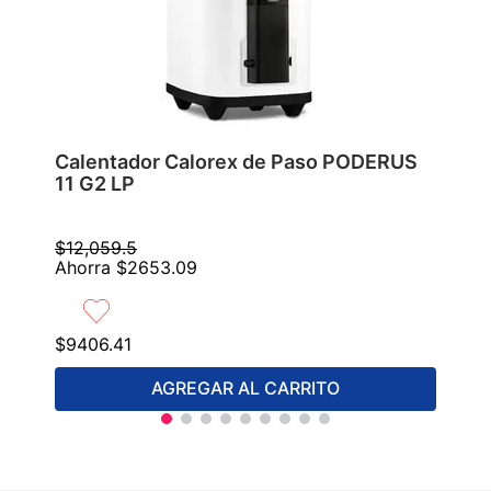
Calentador Calorex de Paso PODERUS
11 G2 LP
$
12
,
059
.
5
Ahorra
$
2653
.
09
$
9406
.
41
AGREGAR AL CARRITO