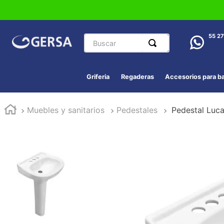
Buscar
55 2
Griferia
Regaderas
Accesorios para b
Muebles y sanitarios
Pedestales
Pedestal Luc