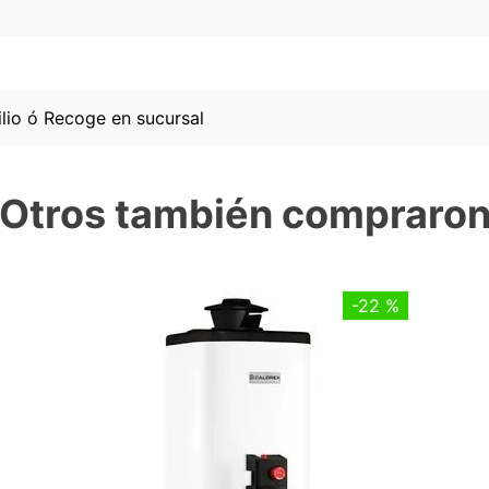
lio ó Recoge en sucursal
Otros también compraro
-
22 %