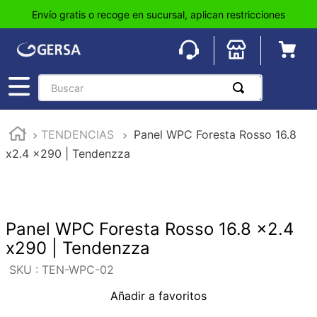
Envío gratis o recoge en sucursal, aplican restricciones
Buscar
TÉRMINOS MÁS BUSCADOS
TENDENCIAS
Panel WPC Foresta Rosso 16.8
1
.
pisos
x2.4 x290 | Tendenzza
2
.
loseta
3
.
azulejo
4
.
piso
Panel WPC Foresta Rosso 16.8 x2.4
5
.
lavabo
x290 | Tendenzza
6
.
wc
:
TEN-WPC-02
7
.
wpc
Añadir a favoritos
8
.
tinaco