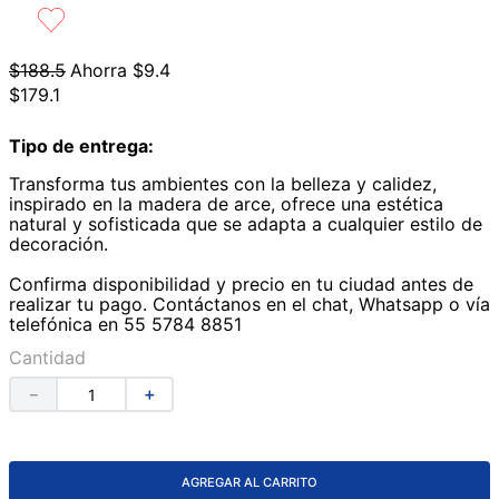
9
.
lavabos
10
.
azulejos
$
188
.
5
Ahorra
$
9
.
4
$
179
.
1
Tipo de entrega:
Transforma tus ambientes con la belleza y calidez,
inspirado en la madera de arce, ofrece una estética
natural y sofisticada que se adapta a cualquier estilo de
decoración.
Confirma disponibilidad y precio en tu ciudad antes de
realizar tu pago. Contáctanos en el chat, Whatsapp o vía
telefónica en 55 5784 8851
Cantidad
－
＋
AGREGAR AL CARRITO