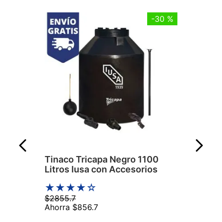
-
30 %
Tinaco Tricapa Negro 1100
Litros Iusa con Accesorios
★
★
★
★
☆
$
2855
.
7
Ahorra
$
856
.
7