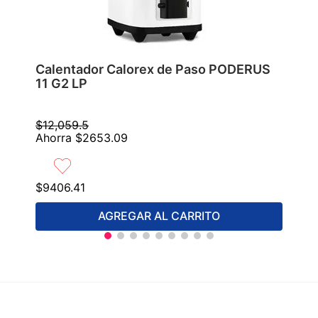
Calentador Calorex de Paso PODERUS
11 G2 LP
$
12
,
059
.
5
Ahorra
$
2653
.
09
$
9406
.
41
AGREGAR AL CARRITO