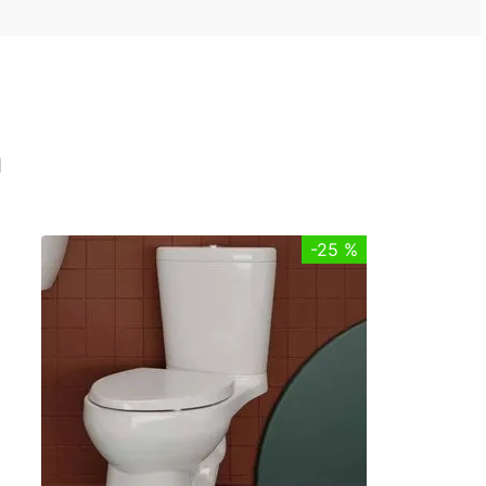
n
-
25 %