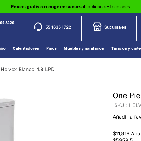
Envíos gratis o recoge en sucursal
, aplican restricciones
799 8229
55 1635 1722
Sucursales
año
Calentadores
Pisos
Muebles y sanitarios
Tinacos y cist
s Helvex Blanco 4.8 LPD
One Pie
:
HELV
Añadir a fa
$
11
,
919
Aho
$
5959
.
5