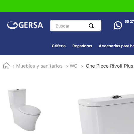
Buscar
55 2
Griferia
Regaderas
Accesorios para b
Muebles y sanitarios
WC
One Piece Rivoli Plu