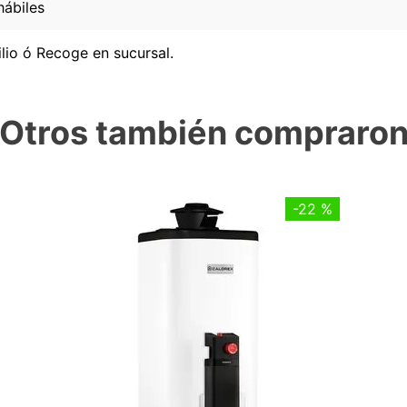
hábiles
lio ó Recoge en sucursal.
Otros también compraro
-
22 %