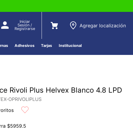
Iniciar
Agregar localización
Sesión /
Registrarse
ernas
Adhesivos
Tarjas
Institucional
ce Rivoli Plus Helvex Blanco 4.8 LPD
EX-OPRIVOLIPLUS
voritos
rra
$
5959
.
5