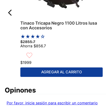
Tinaco Tricapa Negro 1100 Litros Iusa
con Accesorios
★
★
★
★
☆
$
2855
.
7
Ahorra
$
856
.
7
$
1999
AGREGAR AL CARRITO
Comentarios
Por favor, inicie sesión para escribir un comentario