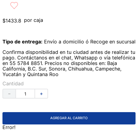
9
.
lavabos
10
.
azulejos
por caja
$
1433
.
8
Tipo de entrega:
Envío a domicilio ó Recoge en sucursal
Confirma disponibilidad en tu ciudad antes de realizar tu
pago. Contáctanos en el chat, Whatsapp o vía telefónica
en 55 5784 8851. Precios no disponibles en: Baja
California, B.C. Sur, Sonora, Chihuahua, Campeche,
Yucatán y Quintana Roo
Cantidad
－
＋
AGREGAR AL CARRITO
Error!