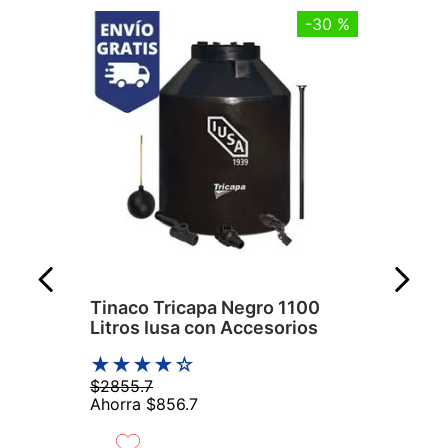
-
30 %
Tinaco Tricapa Negro 1100
Litros Iusa con Accesorios
★
★
★
★
☆
$
2855
.
7
Ahorra
$
856
.
7