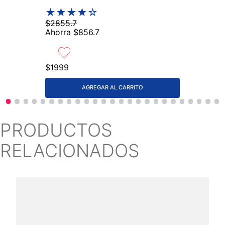
★
★
★
★
☆
$
2855
.
7
Ahorra
$
856
.
7
$
1999
AGREGAR AL CARRITO
PRODUCTOS
RELACIONADOS