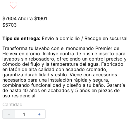
9
.
azulejos
10
.
lavabos
$
7604
Ahorra
$
1901
$
5703
Tipo de entrega:
Envío a domicilio / Recoge en sucursal
Transforma tu lavabo con el monomando Premier de
Helvex en cromo. Incluye contra de push e inserto para
lavabos sin rebosadero, ofreciendo un control preciso y
cómodo del flujo y la temperatura del agua. Fabricado
en latón de alta calidad con acabado cromado,
garantiza durabilidad y estilo. Viene con accesorios
necesarios para una instalación rápida y segura,
combinando funcionalidad y diseño a tu baño. Garantía
de hasta 10 años en acabados y 5 años en piezas de
uso residencial.
Cantidad
－
＋