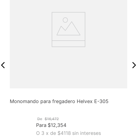
Monomando para fregadero Helvex E-305
De
$
16
,
472
Para
$
12
,
354
O
3
x
de
$4118
sin intereses