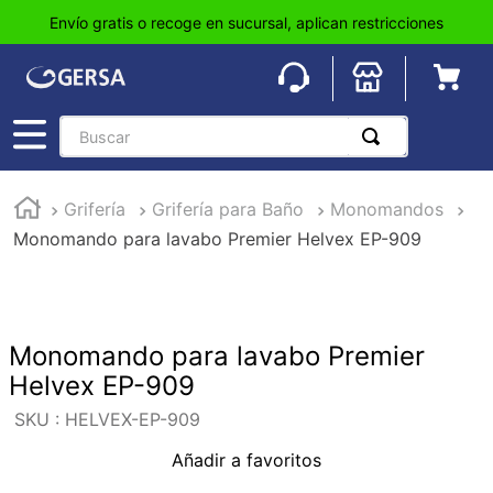
Envío gratis o recoge en sucursal, aplican restricciones
Buscar
TÉRMINOS MÁS BUSCADOS
Grifería
Grifería para Baño
Monomandos
1
.
pisos
Monomando para lavabo Premier Helvex EP-909
2
.
loseta
3
.
azulejo
4
.
piso
Monomando para lavabo Premier
5
.
lavabo
Helvex EP-909
6
.
wc
:
HELVEX-EP-909
7
.
wpc
Añadir a favoritos
8
.
tinaco