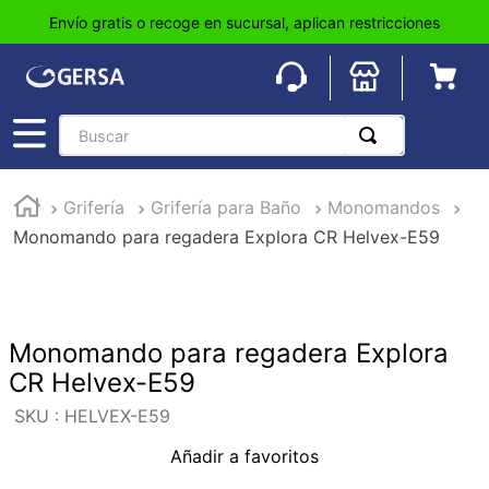
Envío gratis o recoge en sucursal, aplican restricciones
Buscar
TÉRMINOS MÁS BUSCADOS
Grifería
Grifería para Baño
Monomandos
1
.
pisos
Monomando para regadera Explora CR Helvex-E59
2
.
loseta
3
.
azulejo
4
.
piso
Monomando para regadera Explora
5
.
lavabo
CR Helvex-E59
6
.
wc
:
HELVEX-E59
7
.
wpc
Añadir a favoritos
8
.
tinaco