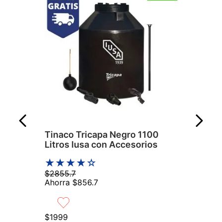
Tinaco Tricapa Negro 1100
Litros Iusa con Accesorios
★
★
★
★
☆
$
2855
.
7
Ahorra
$
856
.
7
$
1999