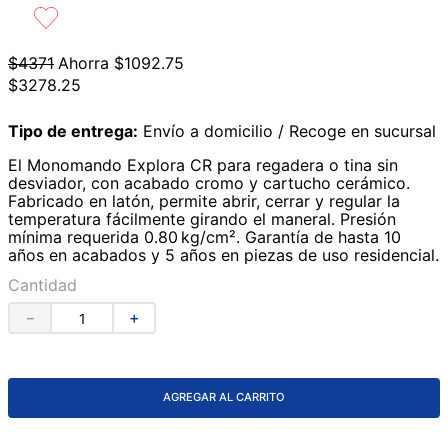
9
.
azulejos
10
.
lavabos
$
4371
Ahorra
$
1092
.
75
$
3278
.
25
Tipo de entrega:
Envío a domicilio / Recoge en sucursal
El Monomando Explora CR para regadera o tina sin
desviador, con acabado cromo y cartucho cerámico.
Fabricado en latón, permite abrir, cerrar y regular la
temperatura fácilmente girando el maneral. Presión
mínima requerida 0.80 kg/cm². Garantía de hasta 10
años en acabados y 5 años en piezas de uso residencial.
Cantidad
－
＋
AGREGAR AL CARRITO