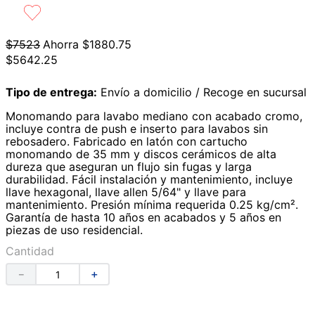
9
.
azulejos
10
.
lavabos
$
7523
Ahorra
$
1880
.
75
$
5642
.
25
Tipo de entrega:
Envío a domicilio / Recoge en sucursal
Monomando para lavabo mediano con acabado cromo,
incluye contra de push e inserto para lavabos sin
rebosadero. Fabricado en latón con cartucho
monomando de 35 mm y discos cerámicos de alta
dureza que aseguran un flujo sin fugas y larga
durabilidad. Fácil instalación y mantenimiento, incluye
llave hexagonal, llave allen 5/64" y llave para
mantenimiento. Presión mínima requerida 0.25 kg/cm².
Garantía de hasta 10 años en acabados y 5 años en
piezas de uso residencial.
Cantidad
－
＋