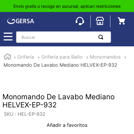
Envío gratis o recoge en sucursal, aplican restricciones
Buscar
TÉRMINOS MÁS BUSCADOS
Grifería
Grifería para Baño
Monomandos
1
.
pisos
Monomando De Lavabo Mediano HELVEX-EP-932
2
.
loseta
3
.
azulejo
4
.
piso
Monomando De Lavabo Mediano
5
.
lavabo
HELVEX-EP-932
6
.
wc
:
HEL-EP-932
7
.
wpc
Añadir a favoritos
8
.
tinaco