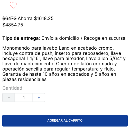
9
.
azulejos
10
.
lavabos
$
6473
Ahorra
$
1618
.
25
$
4854
.
75
Tipo de entrega:
Envío a domicilio / Recoge en sucursal
Monomando para lavabo Land en acabado cromo.
Incluye contra de push, inserto para rebosadero, llave
hexagonal 1 1/16", llave para aireador, llave allen 5/64" y
llave de mantenimiento. Cuerpo de latón cromado y
operación sencilla para regular temperatura y flujo.
Garantía de hasta 10 años en acabados y 5 años en
piezas residenciales.
Cantidad
－
＋
AGREGAR AL CARRITO