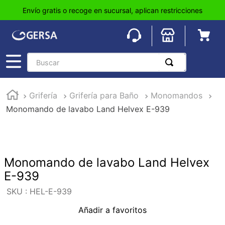
Envío gratis o recoge en sucursal, aplican restricciones
Buscar
TÉRMINOS MÁS BUSCADOS
Grifería
Grifería para Baño
Monomandos
1
.
pisos
Monomando de lavabo Land Helvex E-939
2
.
loseta
3
.
azulejo
4
.
piso
Monomando de lavabo Land Helvex
5
.
lavabo
E-939
6
.
wc
:
HEL-E-939
7
.
wpc
Añadir a favoritos
8
.
tinaco