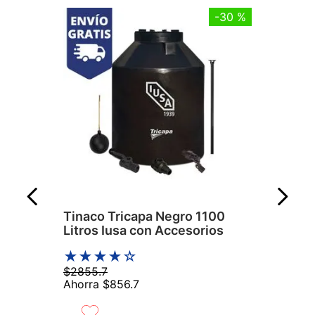
-
30 %
Tinaco Tricapa Negro 1100
Litros Iusa con Accesorios
★
★
★
★
☆
$
2855
.
7
Ahorra
$
856
.
7