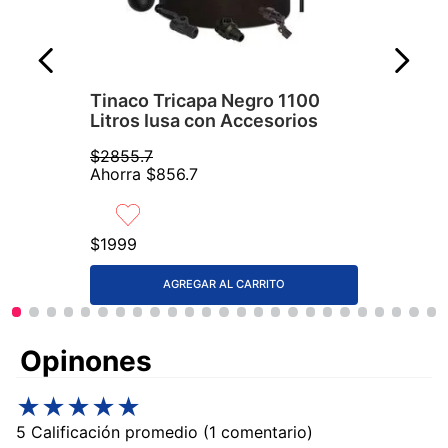
Tinaco Tricapa Negro 1100
Litros Iusa con Accesorios
$
2855
.
7
Ahorra
$
856
.
7
$
1999
AGREGAR AL CARRITO
Comentarios
★
★
★
★
★
5 Calificación promedio
(1 comentario)