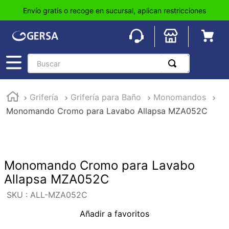
Envío gratis o recoge en sucursal, aplican restricciones
Buscar
TÉRMINOS MÁS BUSCADOS
Grifería
Grifería para Baño
Monomandos
1
.
pisos
Monomando Cromo para Lavabo Allapsa MZA052C
2
.
loseta
3
.
azulejo
4
.
piso
Monomando Cromo para Lavabo
5
.
lavabo
Allapsa MZA052C
6
.
wc
:
ALL-MZA052C
7
.
wpc
Añadir a favoritos
8
.
tinaco