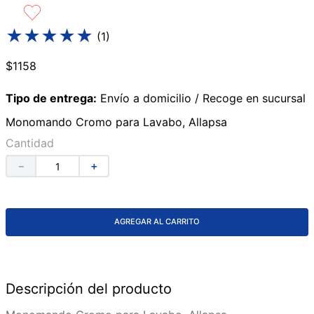
9
.
lavabos
★
★
★
★
★
(
1
)
10
.
azulejos
$
1158
Tipo de entrega:
Envío a domicilio / Recoge en sucursal
Monomando Cromo para Lavabo, Allapsa
Cantidad
－
＋
AGREGAR AL CARRITO
Descripción del producto