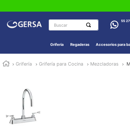
Buscar
55 2
Griferia
Regaderas
Accesorios para b
Grifería
Grifería para Cocina
Mezcladoras
M