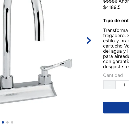
$
5586
Aho
$
4189
.
5
Tipo de ent
Transforma 
fregadero. 
estilo y pr
cartucho Va
del agua y l
para airead
con garantí
desgaste re
Cantidad
－