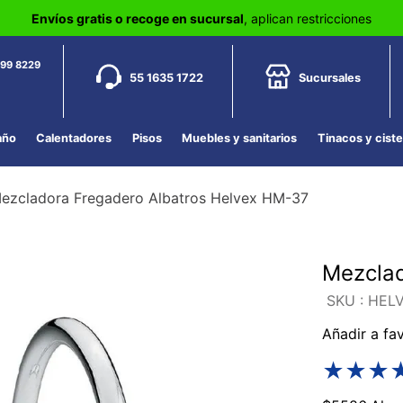
Envíos gratis o recoge en sucursal
, aplican restricciones
799 8229
55 1635 1722
Sucursales
año
Calentadores
Pisos
Muebles y sanitarios
Tinacos y cist
ezcladora Fregadero Albatros Helvex HM-37
Mezclad
:
HEL
Añadir a fa
★
★
★