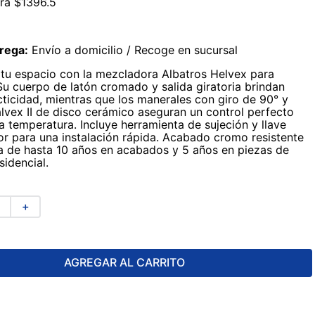
rra
$
1396
.
5
rega:
Envío a domicilio / Recoge en sucursal
tu espacio con la mezcladora Albatros Helvex para
Su cuerpo de latón cromado y salida giratoria brindan
acticidad, mientras que los manerales con giro de 90° y
lvex II de disco cerámico aseguran un control perfecto
a temperatura. Incluye herramienta de sujeción y llave
or para una instalación rápida. Acabado cromo resistente
a de hasta 10 años en acabados y 5 años en piezas de
sidencial.
＋
AGREGAR AL CARRITO