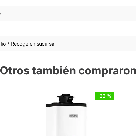
5
lio / Recoge en sucursal
Otros también compraro
-
22 %