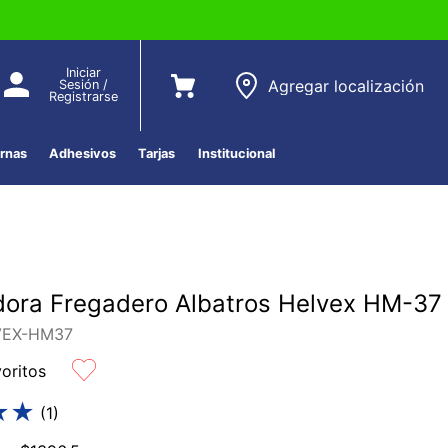
Iniciar
Agregar localización
Sesión /
Registrarse
ernas
Adhesivos
Tarjas
Institucional
ora Fregadero Albatros Helvex HM-37
VEX-HM37
voritos
★
★
(
1
)