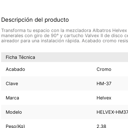
Descripción del producto
Transforma tu espacio con la mezcladora Albatros Helvex p
manerales con giro de 90° y cartucho Valvex II de disco c
aireador para una instalación rápida. Acabado cromo resi
Ficha Técnica
Acabado
Cromo
Clave
HM-37
Marca
Helvex
Modelo
HELVEX-HM3
Peso(Kg)
2.38