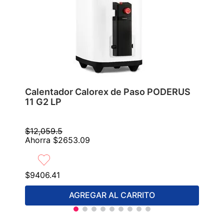
Calentador Calorex de Paso PODERUS
11 G2 LP
$
12
,
059
.
5
Ahorra
$
2653
.
09
$
9406
.
41
AGREGAR AL CARRITO