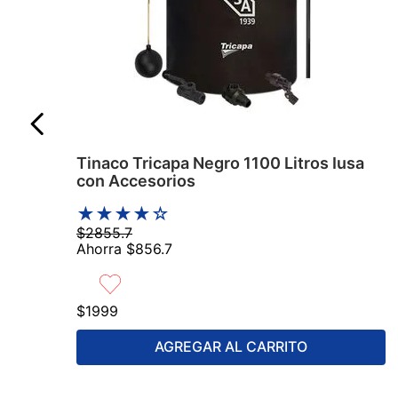
Tinaco Tricapa Negro 1100 Litros Iusa
con Accesorios
★
★
★
★
☆
$
2855
.
7
Ahorra
$
856
.
7
$
1999
AGREGAR AL CARRITO