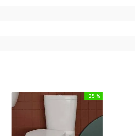
n
-
25 %