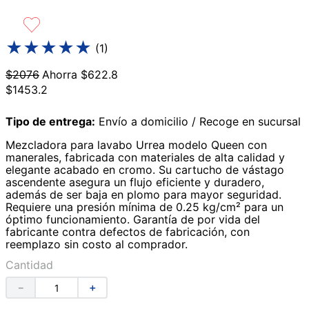
9
.
azulejos
10
.
lavabos
★
★
★
★
★
(
1
)
$
2076
Ahorra
$
622
.
8
$
1453
.
2
Tipo de entrega:
Envío a domicilio / Recoge en sucursal
Mezcladora para lavabo Urrea modelo Queen con
manerales, fabricada con materiales de alta calidad y
elegante acabado en cromo. Su cartucho de vástago
ascendente asegura un flujo eficiente y duradero,
además de ser baja en plomo para mayor seguridad.
Requiere una presión mínima de 0.25 kg/cm² para un
óptimo funcionamiento. Garantía de por vida del
fabricante contra defectos de fabricación, con
reemplazo sin costo al comprador.
Cantidad
－
＋