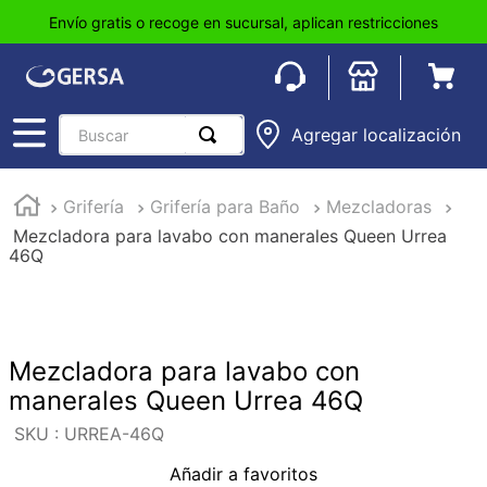
Envío gratis o recoge en sucursal, aplican restricciones
Buscar
Agregar localización
TÉRMINOS MÁS BUSCADOS
Grifería
Grifería para Baño
Mezcladoras
1
.
pisos
Mezcladora para lavabo con manerales Queen Urrea
2
.
loseta
46Q
3
.
azulejo
4
.
piso
5
.
lavabo
Mezcladora para lavabo con
manerales Queen Urrea 46Q
6
.
wc
:
URREA-46Q
7
.
wpc
Añadir a favoritos
8
.
tinaco