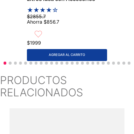
★
★
★
★
☆
$
2855
.
7
Ahorra
$
856
.
7
$
1999
AGREGAR AL CARRITO
PRODUCTOS
RELACIONADOS