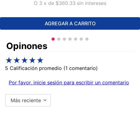
O
3
x
de
$360.33
sin intereses
AGREGAR A CARRITO
Comentarios
★
★
★
★
★
5 Calificación promedio
(1 comentario)
Por favor, inicie sesión para escribir un comentario
Más reciente
★
★
★
★
★
Me llego todo mi material en
perfectas condiciones.