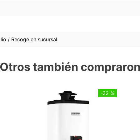
lio / Recoge en sucursal
Otros también compraro
-
22 %