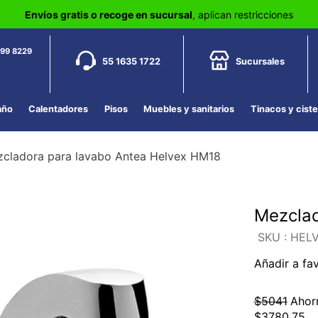
Envíos gratis o recoge en sucursal
, aplican restricciones
799 8229
55 1635 1722
Sucursales
año
Calentadores
Pisos
Muebles y sanitarios
Tinacos y cist
cladora para lavabo Antea Helvex HM18
Mezclad
:
HEL
Añadir a fa
$
5041
Ahor
$
3780
.
75