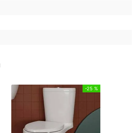
n
-
25 %