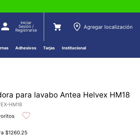
Iniciar
Agregar localización
Sesión /
Registrarse
ernas
Adhesivos
Tarjas
Institucional
ora para lavabo Antea Helvex HM18
VEX-HM18
voritos
ra
$
1260
.
25