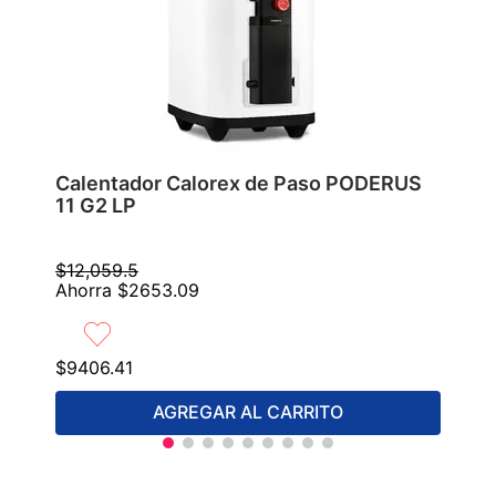
Calentador Calorex de Paso PODERUS
11 G2 LP
$
12
,
059
.
5
Ahorra
$
2653
.
09
$
9406
.
41
AGREGAR AL CARRITO