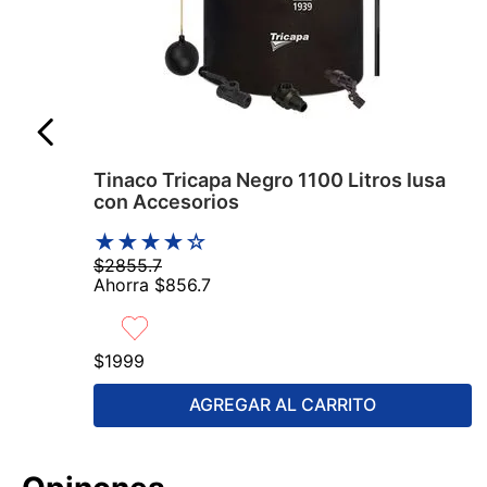
Tinaco Tricapa Negro 1100 Litros Iusa
con Accesorios
★
★
★
★
☆
$
2855
.
7
Ahorra
$
856
.
7
$
1999
AGREGAR AL CARRITO