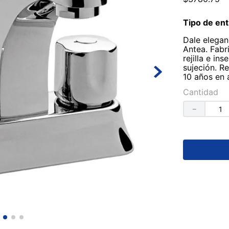
Tipo de ent
Dale elegan
Antea. Fabr
rejilla e in
sujeción. R
10 años en 
Cantidad
－