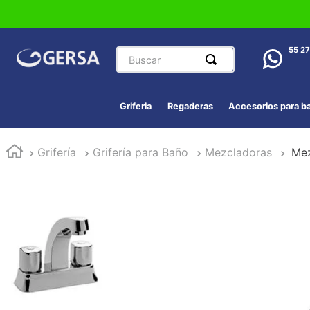
Buscar
55 2
Griferia
Regaderas
Accesorios para b
Grifería
Grifería para Baño
Mezcladoras
Mez