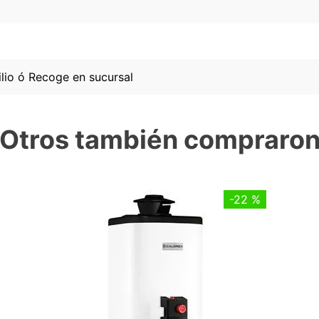
lio ó Recoge en sucursal
Otros también compraro
-
22 %