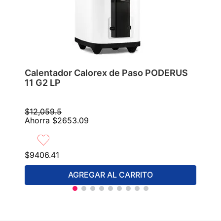
Calentador Calorex de Paso PODERUS
11 G2 LP
$
12
,
059
.
5
Ahorra
$
2653
.
09
$
9406
.
41
AGREGAR AL CARRITO