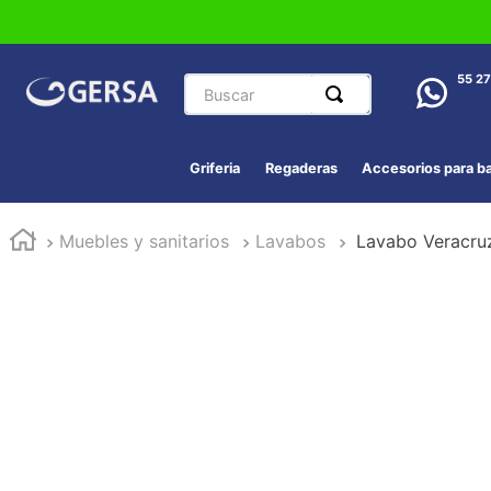
Buscar
55 2
Griferia
Regaderas
Accesorios para b
Muebles y sanitarios
Lavabos
Lavabo Veracru