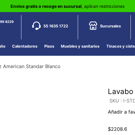
Envíos gratis o recoge en sucursal
, aplican restricciones
799 8229
55 1635 1722
Sucursales
año
Calentadores
Pisos
Muebles y sanitarios
Tinacos y cist
z American Standar Blanco
Lavabo 
:
I-ST
Añadir a fa
$
2208
.
6