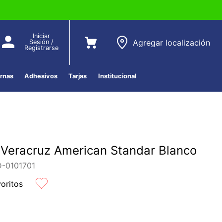
Iniciar
Agregar localización
Sesión /
Registrarse
ernas
Adhesivos
Tarjas
Institucional
Veracruz American Standar Blanco
D-0101701
voritos