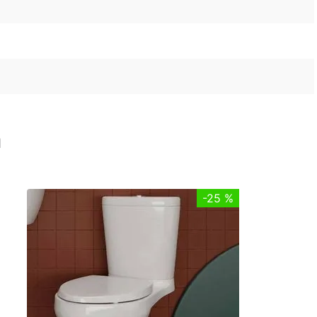
n
-
25 %