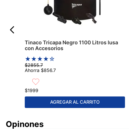
Tinaco Tricapa Negro 1100 Litros Iusa
con Accesorios
★
★
★
★
☆
$
2855
.
7
Ahorra
$
856
.
7
$
1999
AGREGAR AL CARRITO
Comentarios