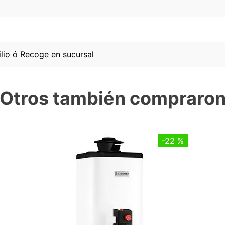
lio ó Recoge en sucursal
Otros también compraro
-
22 %