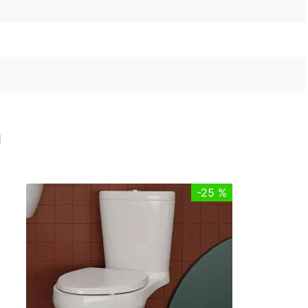
n
-
25 %