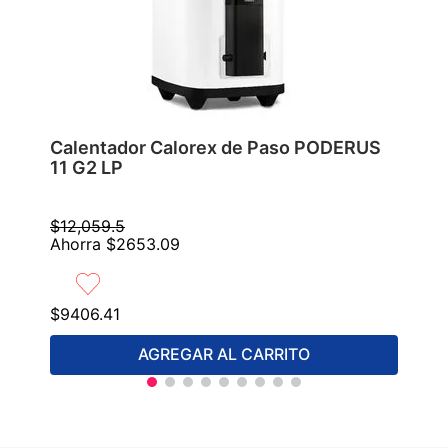
Calentador Calorex de Paso PODERUS
11 G2 LP
$
12
,
059
.
5
Ahorra
$
2653
.
09
$
9406
.
41
AGREGAR AL CARRITO