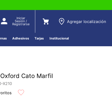
Iniciar
Agregar localización
Sesión /
Registrarse
ernas
Adhesivos
Tarjas
Institucional
Oxford Cato Marfil
-X210
voritos