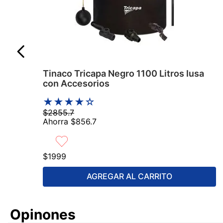
Tinaco Tricapa Negro 1100 Litros Iusa
con Accesorios
★
★
★
★
☆
$
2855
.
7
Ahorra
$
856
.
7
$
1999
AGREGAR AL CARRITO
Comentarios