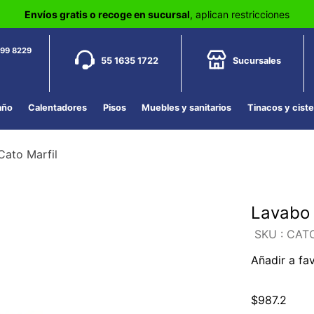
Envíos gratis o recoge en sucursal
, aplican restricciones
799 8229
55 1635 1722
Sucursales
año
Calentadores
Pisos
Muebles y sanitarios
Tinacos y cist
ato Marfil
Lavabo 
:
CATO
Añadir a fa
$
987
.
2