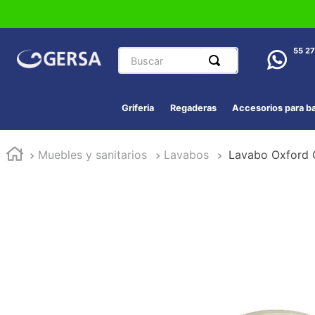
Buscar
55 2
Griferia
Regaderas
Accesorios para b
Muebles y sanitarios
Lavabos
Lavabo Oxford C