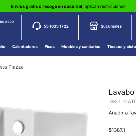
Envíos gratis o recoge en sucursal
, aplican restricciones
799 8229
55 1635 1722
Sucursales
año
Calentadores
Pisos
Muebles y sanitarios
Tinacos y cist
sta Piazza
Lavabo 
:
CATO
Añadir a fa
$
1387
.
1