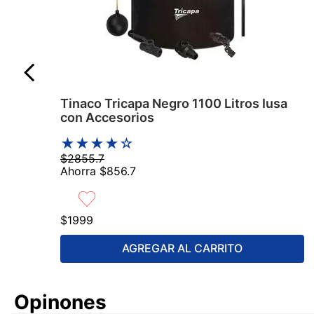
Tinaco Tricapa Negro 1100 Litros Iusa
con Accesorios
★
★
★
★
☆
$
2855
.
7
Ahorra
$
856
.
7
$
1999
AGREGAR AL CARRITO
Comentarios