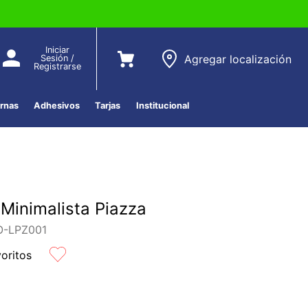
Iniciar
Agregar localización
Sesión /
Registrarse
ernas
Adhesivos
Tarjas
Institucional
Minimalista Piazza
-LPZ001
voritos