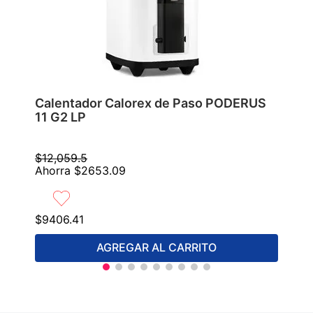
Calentador Calorex de Paso PODERUS
11 G2 LP
$
12
,
059
.
5
Ahorra
$
2653
.
09
$
9406
.
41
AGREGAR AL CARRITO