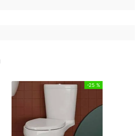
n
-
25 %