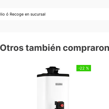
lio ó Recoge en sucursal
Otros también compraro
-
22 %