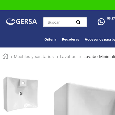
Buscar
55 2
Griferia
Regaderas
Accesorios para b
Muebles y sanitarios
Lavabos
Lavabo Minimali