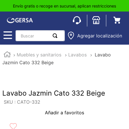
Envío gratis o recoge en sucursal, aplican restricciones
Buscar
Agregar localización
TÉRMINOS MÁS BUSCADOS
Muebles y sanitarios
Lavabos
Lavabo
1
.
pisos
Jazmin Cato 332 Beige
2
.
loseta
3
.
azulejo
4
.
piso
Lavabo Jazmin Cato 332 Beige
5
.
lavabo
:
CATO-332
6
.
wc
Añadir a favoritos
7
.
wpc
8
.
tinaco