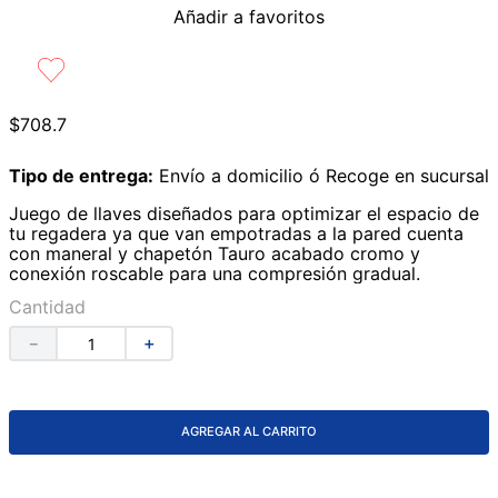
Añadir a favoritos
9
.
azulejos
10
.
lavabos
$
708
.
7
Tipo de entrega:
Envío a domicilio ó Recoge en sucursal
Juego de llaves diseñados para optimizar el espacio de
tu regadera ya que van empotradas a la pared cuenta
con maneral y chapetón Tauro acabado cromo y
conexión roscable para una compresión gradual.
Cantidad
－
＋
AGREGAR AL CARRITO