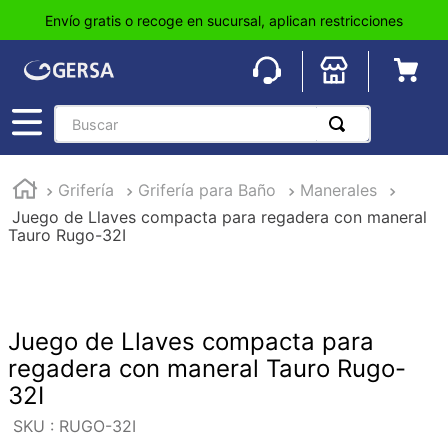
Envío gratis o recoge en sucursal, aplican restricciones
Buscar
TÉRMINOS MÁS BUSCADOS
Grifería
Grifería para Baño
Manerales
1
.
pisos
Juego de Llaves compacta para regadera con maneral
2
.
loseta
Tauro Rugo-32I
3
.
azulejo
4
.
piso
5
.
lavabo
Juego de Llaves compacta para
regadera con maneral Tauro Rugo-
6
.
wc
32I
7
.
wpc
:
RUGO-32I
8
.
tinaco