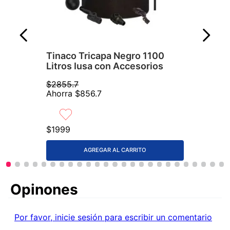
Tinaco Tricapa Negro 1100
Litros Iusa con Accesorios
$
2855
.
7
Ahorra
$
856
.
7
$
1999
AGREGAR AL CARRITO
Comentarios
Por favor, inicie sesión para escribir un comentario