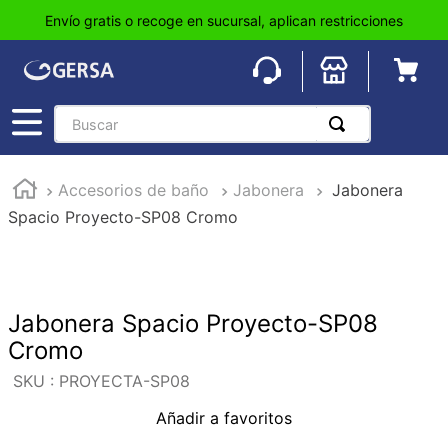
Envío gratis o recoge en sucursal, aplican restricciones
Buscar
TÉRMINOS MÁS BUSCADOS
Accesorios de baño
Jabonera
Jabonera
1
.
pisos
Spacio Proyecto-SP08 Cromo
2
.
loseta
3
.
azulejo
4
.
piso
Jabonera Spacio Proyecto-SP08
5
.
lavabo
Cromo
6
.
wc
:
PROYECTA-SP08
7
.
wpc
Añadir a favoritos
8
.
tinaco