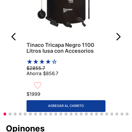
Tinaco Tricapa Negro 1100
Litros Iusa con Accesorios
★
★
★
★
☆
$
2855
.
7
Ahorra
$
856
.
7
$
1999
AGREGAR AL CARRITO
Comentarios