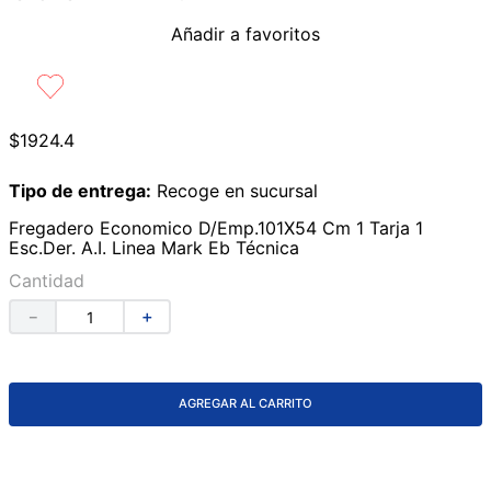
9
.
lavabos
Añadir a favoritos
10
.
azulejos
$
1924
.
4
Tipo de entrega:
Recoge en sucursal
Fregadero Economico D/Emp.101X54 Cm 1 Tarja 1
Esc.Der. A.I. Linea Mark Eb Técnica
Cantidad
－
＋
AGREGAR AL CARRITO