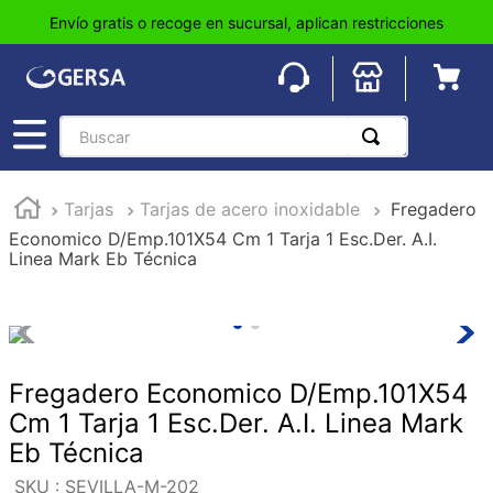
Envío gratis o recoge en sucursal, aplican restricciones
Buscar
TÉRMINOS MÁS BUSCADOS
Tarjas
Tarjas de acero inoxidable
Fregadero
1
.
pisos
Economico D/Emp.101X54 Cm 1 Tarja 1 Esc.Der. A.I.
2
.
loseta
Linea Mark Eb Técnica
3
.
azulejo
4
.
piso
5
.
lavabo
Fregadero Economico D/Emp.101X54
6
.
wc
Cm 1 Tarja 1 Esc.Der. A.I. Linea Mark
7
.
wpc
Eb Técnica
8
.
tinaco
:
SEVILLA-M-202