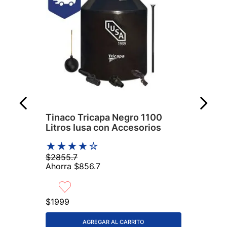
Tinaco Tricapa Negro 1100
Litros Iusa con Accesorios
★
★
★
★
☆
$
2855
.
7
Ahorra
$
856
.
7
$
1999
AGREGAR AL CARRITO