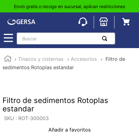
Envío gratis o recoge en sucursal, aplican restricciones
Buscar
TÉRMINOS MÁS BUSCADOS
Tinacos y cisternas
Accesorios
Filtro de
1
.
pisos
sedimentos Rotoplas estandar
2
.
loseta
3
.
azulejo
4
.
piso
Filtro de sedimentos Rotoplas
5
.
lavabo
estandar
6
.
wc
:
ROT-300003
7
.
wpc
Añadir a favoritos
8
.
tinaco