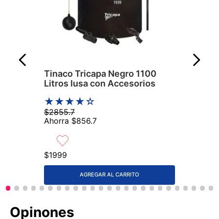
Tinaco Tricapa Negro 1100
Litros Iusa con Accesorios
★
★
★
★
☆
$
2855
.
7
Ahorra
$
856
.
7
$
1999
AGREGAR AL CARRITO
Comentarios