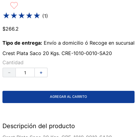
9
.
azulejos
★
★
★
★
★
(
1
)
10
.
lavabos
$
266
.
2
Tipo de entrega:
Envío a domicilio ó Recoge en sucursal
Crest Plata Saco 20 Kgs. CRE-1010-0010-SA20
Cantidad
－
＋
AGREGAR AL CARRITO
Descripción del producto