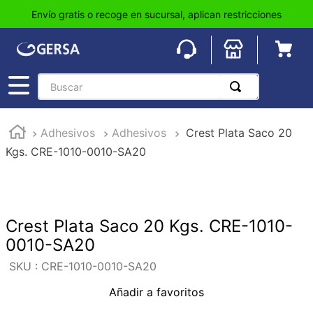
Envío gratis o recoge en sucursal, aplican restricciones
Buscar
TÉRMINOS MÁS BUSCADOS
Adhesivos
Adhesivos
Crest Plata Saco 20
1
.
pisos
Kgs. CRE-1010-0010-SA20
2
.
loseta
3
.
azulejo
4
.
piso
Crest Plata Saco 20 Kgs. CRE-1010-
5
.
lavabo
0010-SA20
6
.
wc
:
CRE-1010-0010-SA20
7
.
wpc
Añadir a favoritos
8
.
tinaco