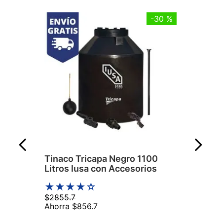
-
30 %
Tinaco Tricapa Negro 1100
Litros Iusa con Accesorios
★
★
★
★
☆
$
2855
.
7
Ahorra
$
856
.
7