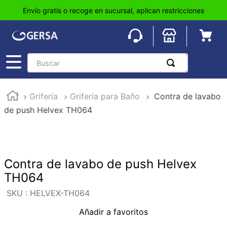
Envío gratis o recoge en sucursal, aplican restricciones
Buscar
TÉRMINOS MÁS BUSCADOS
Grifería
Grifería para Baño
Contra de lavabo
1
.
pisos
de push Helvex TH064
2
.
loseta
3
.
azulejo
4
.
piso
Contra de lavabo de push Helvex
5
.
lavabo
TH064
6
.
wc
:
HELVEX-TH064
7
.
wpc
Añadir a favoritos
8
.
tinaco