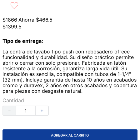
9
.
lavabos
10
.
azulejos
$
1866
Ahorra
$
466
.
5
$
1399
.
5
Tipo de entrega:
La contra de lavabo tipo push con rebosadero ofrece
funcionalidad y durabilidad. Su diseño práctico permite
abrir o cerrar con solo presionar. Fabricada en latón
resistente a la corrosión, garantiza larga vida útil. Su
instalación es sencilla, compatible con tubos de 1-1/4"
(32 mm). Incluye garantía de hasta 10 años en acabados
cromo y duravex, 2 años en otros acabados y cobertura
para piezas con desgaste natural.
Cantidad
－
＋
AGREGAR AL CARRITO