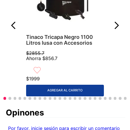
Tinaco Tricapa Negro 1100
Litros Iusa con Accesorios
$
2855
.
7
Ahorra
$
856
.
7
$
1999
AGREGAR AL CARRITO
Comentarios
Por favor, inicie sesión para escribir un comentario