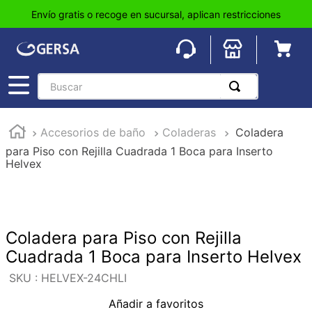
Envío gratis o recoge en sucursal, aplican restricciones
Buscar
TÉRMINOS MÁS BUSCADOS
Accesorios de baño
Coladeras
Coladera
1
.
pisos
para Piso con Rejilla Cuadrada 1 Boca para Inserto
2
.
loseta
Helvex
3
.
azulejo
4
.
piso
5
.
lavabo
Coladera para Piso con Rejilla
Cuadrada 1 Boca para Inserto Helvex
6
.
wc
:
HELVEX-24CHLI
7
.
wpc
Añadir a favoritos
8
.
tinaco