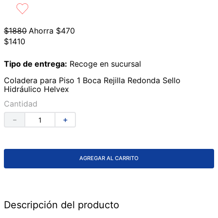
9
.
azulejos
10
.
lavabos
$
1880
Ahorra
$
470
$
1410
Tipo de entrega:
Recoge en sucursal
Coladera para Piso 1 Boca Rejilla Redonda Sello
Hidráulico Helvex
Cantidad
－
＋
AGREGAR AL CARRITO
Descripción del producto