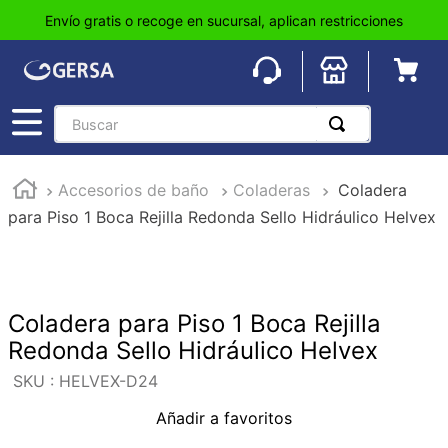
Envío gratis o recoge en sucursal, aplican restricciones
Buscar
TÉRMINOS MÁS BUSCADOS
Accesorios de baño
Coladeras
Coladera
1
.
pisos
para Piso 1 Boca Rejilla Redonda Sello Hidráulico Helvex
2
.
loseta
3
.
azulejo
4
.
piso
Coladera para Piso 1 Boca Rejilla
5
.
lavabo
Redonda Sello Hidráulico Helvex
6
.
wc
:
HELVEX-D24
7
.
wpc
Añadir a favoritos
8
.
tinaco