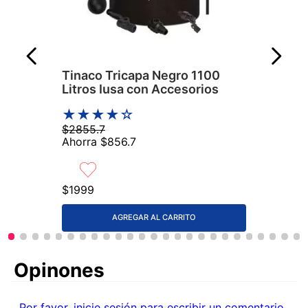
Tinaco Tricapa Negro 1100
Litros Iusa con Accesorios
★
★
★
★
☆
$
2855
.
7
Ahorra
$
856
.
7
$
1999
AGREGAR AL CARRITO
Comentarios
Por favor, inicie sesión para escribir un comentario