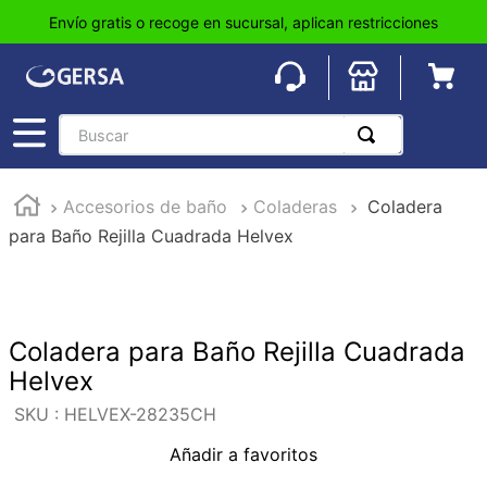
Envío gratis o recoge en sucursal, aplican restricciones
Buscar
TÉRMINOS MÁS BUSCADOS
Accesorios de baño
Coladeras
Coladera
1
.
pisos
para Baño Rejilla Cuadrada Helvex
2
.
loseta
3
.
azulejo
4
.
piso
Coladera para Baño Rejilla Cuadrada
5
.
lavabo
Helvex
6
.
wc
:
HELVEX-28235CH
7
.
wpc
Añadir a favoritos
8
.
tinaco