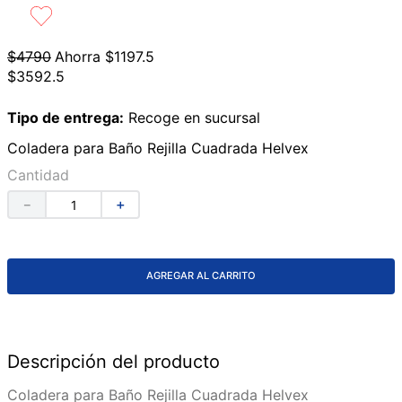
9
.
azulejos
10
.
lavabos
$
4790
Ahorra
$
1197
.
5
$
3592
.
5
Tipo de entrega:
Recoge en sucursal
Coladera para Baño Rejilla Cuadrada Helvex
Cantidad
－
＋
AGREGAR AL CARRITO
Descripción del producto
Coladera para Baño Rejilla Cuadrada Helvex