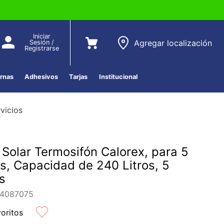
Iniciar
Agregar localización
Sesión /
Registrarse
ernas
Adhesivos
Tarjas
Institucional
vicios
 Solar Termosifón Calorex, para 5
os, Capacidad de 240 Litros, 5
s
4087075
voritos