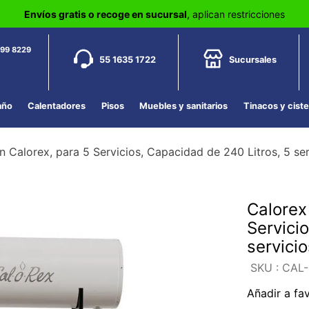
Envíos gratis o recoge en sucursal
, aplican restricciones
799 8229
55 1635 1722
Sucursales
año
Calentadores
Pisos
Muebles y sanitarios
Tinacos y cist
 Calorex, para 5 Servicios, Capacidad de 240 Litros, 5 ser
Calorex
Servici
servicio
:
CAL-
Añadir a fa