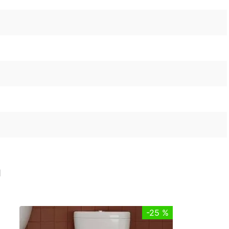
n
-
25 %