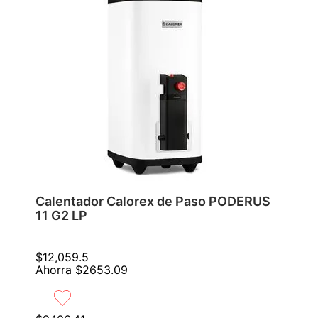
Calentador Calorex de Paso PODERUS
11 G2 LP
$
12
,
059
.
5
Ahorra
$
2653
.
09