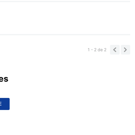
1 - 2
de
2
es
E