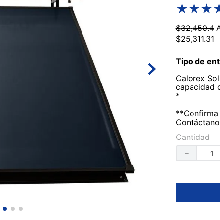
★
★
★
$
32
,
450
.
4
$
25
,
311
.
31
Tipo de ent
Calorex Sol
capacidad d
*
**
Confirma 
Contáctanos
Cantidad
－