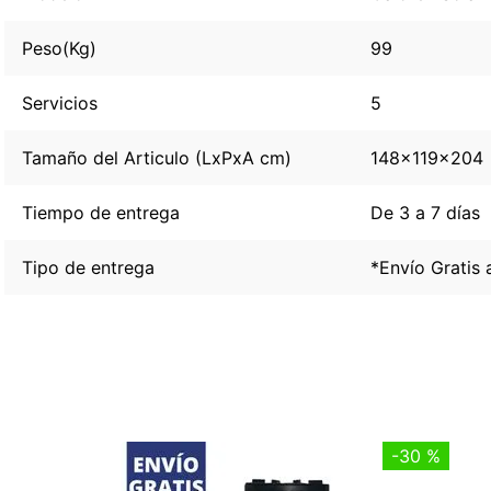
Peso(Kg)
99
Servicios
5
Tamaño del Articulo (LxPxA cm)
148x119x204
Tiempo de entrega
De 3 a 7 días
Tipo de entrega
*Envío Gratis 
-
30 %