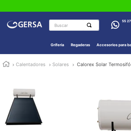
Buscar
55 2
Griferia
Regaderas
Accesorios para b
Calentadores
Solares
Calorex Solar Termosifón