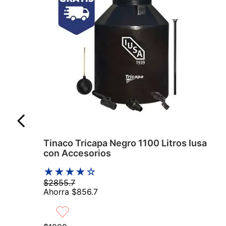
Tinaco Tricapa Negro 1100 Litros Iusa
con Accesorios
★
★
★
★
☆
$
2855
.
7
Ahorra
$
856
.
7